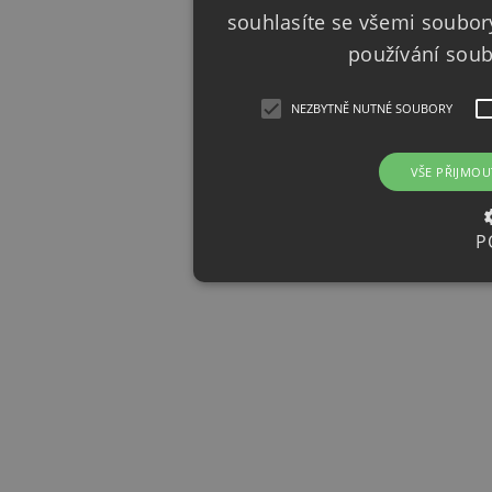
souhlasíte se všemi soubor
používání sou
NEZBYTNĚ NUTNÉ SOUBORY
VŠE PŘIJMOU
P