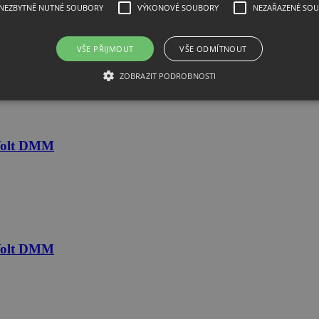
NEZBYTNĚ NUTNÉ SOUBORY
VÝKONOVÉ SOUBORY
NEZAŘAZENÉ SO
sic TrueVolt DMM
VŠE PŘIJMOUT
VŠE ODMÍTNOUT
ZOBRAZIT PODROBNOSTI
eVolt DMM
eVolt DMM