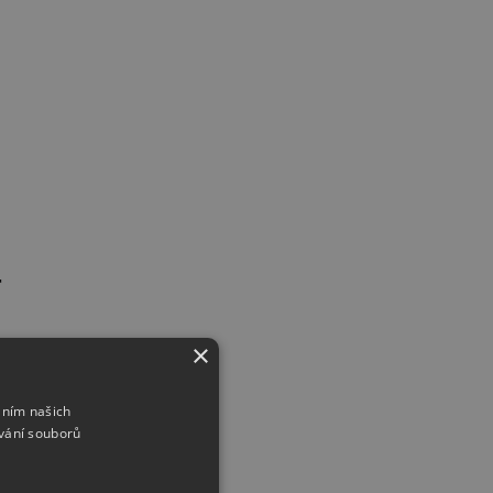
r
×
áním našich
vání souborů