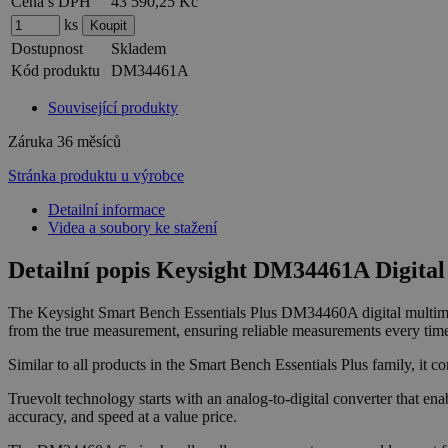
Cena s DPH
43 590,25 Kč
ks
Dostupnost
Skladem
Kód produktu
DM34461A
Související produkty
Záruka
36 měsíců
Stránka produktu u výrobce
Detailní informace
Videa a soubory ke stažení
Detailní popis Keysight DM34461A Digital m
The Keysight Smart Bench Essentials Plus DM34460A digital multimete
from the true measurement, ensuring reliable measurements every time 
Similar to all products in the Smart Bench Essentials Plus family, it 
Truevolt technology starts with an analog-to-digital converter that ena
accuracy, and speed at a value price.