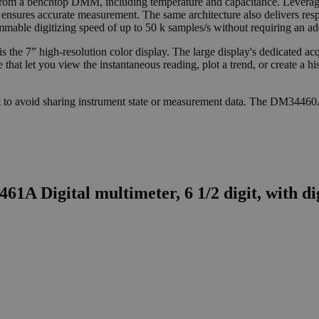
om a benchtop DMM, including temperature and capacitance. Leverag
 ensures accurate measurement. The same architecture also delivers re
ammable digitizing speed of up to 50 k samples/s without requiring an ad
 7” high-resolution color display. The large display's dedicated acquis
e that let you view the instantaneous reading, plot a trend, or create a h
t to avoid sharing instrument state or measurement data. The DM34460A 
1A Digital multimeter, 6 1/2 digit, with di