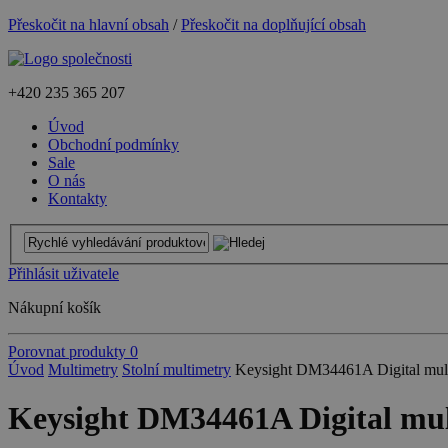
Přeskočit na hlavní obsah
/
Přeskočit na doplňující obsah
+420
235 365 207
Úvod
Obchodní podmínky
Sale
O nás
Kontakty
Přihlásit uživatele
Nákupní košík
Porovnat produkty
0
Úvod
Multimetry
Stolní multimetry
Keysight DM34461A Digital multime
Keysight DM34461A Digital multi