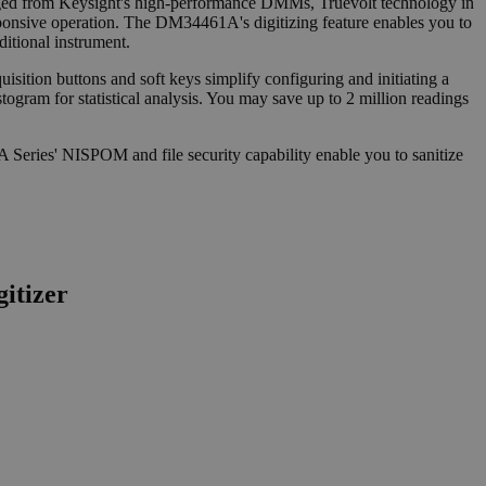
ed from Keysight's high-performance DMMs, Truevolt technology in
sponsive operation. The DM34461A's digitizing feature enables you to
ditional instrument.
ition buttons and soft keys simplify configuring and initiating a
istogram for statistical analysis. You may save up to 2 million readings
Series' NISPOM and file security capability enable you to sanitize
gitizer