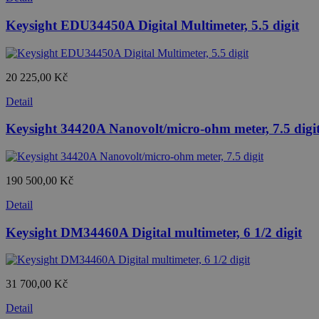
Keysight EDU34450A Digital Multimeter, 5.5 digit
20 225,00 Kč
Detail
Keysight 34420A Nanovolt/micro-ohm meter, 7.5 digi
190 500,00 Kč
Detail
Keysight DM34460A Digital multimeter, 6 1/2 digit
31 700,00 Kč
Detail