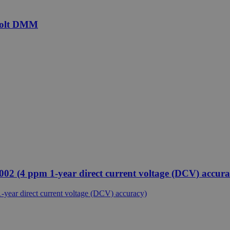
evolt DMM
 002 (4 ppm 1-year direct current voltage (DCV) accura