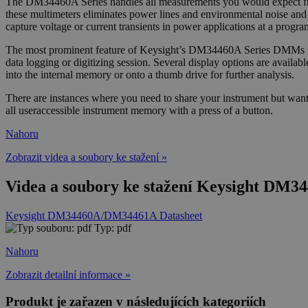
The DM34460A Series handles all measurements you would expect fr
these multimeters eliminates power lines and environmental noise and
capture voltage or current transients in power applications at a progr
The most prominent feature of Keysight’s DM34460A Series DMMs is the
data logging or digitizing session. Several display options are availabl
into the internal memory or onto a thumb drive for further analysis.
There are instances where you need to share your instrument but wan
all useraccessible instrument memory with a press of a button.
Nahoru
Zobrazit videa a soubory ke stažení »
Videa a soubory ke stažení Keysight DM3446
Keysight DM34460A/DM34461A Datasheet
Typ: pdf
Nahoru
Zobrazit detailní informace »
Produkt je zařazen v následujících kategoriích