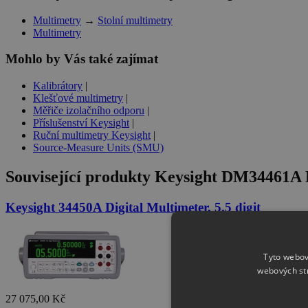
Multimetry
→
Stolní multimetry
Multimetry
Mohlo by Vás také zajímat
Kalibrátory
|
Klešťové multimetry
|
Měřiče izolačního odporu
|
Příslušenství Keysight
|
Ruční multimetry Keysight
|
Source-Measure Units (SMU)
Související produkty
Keysight DM34461A Dig
Keysight 34450A Digital Multimeter, 5.5 digit
Tyto webov
webových st
27 075,00 Kč