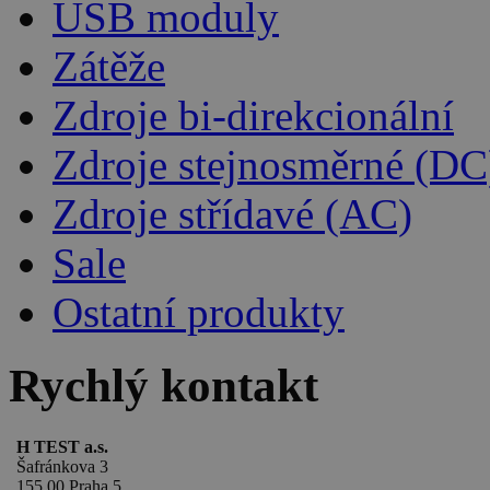
USB moduly
Zátěže
Zdroje bi-direkcionální
Zdroje stejnosměrné (DC
Zdroje střídavé (AC)
Sale
Ostatní produkty
Rychlý kontakt
H TEST a.s.
Šafránkova 3
155 00 Praha 5