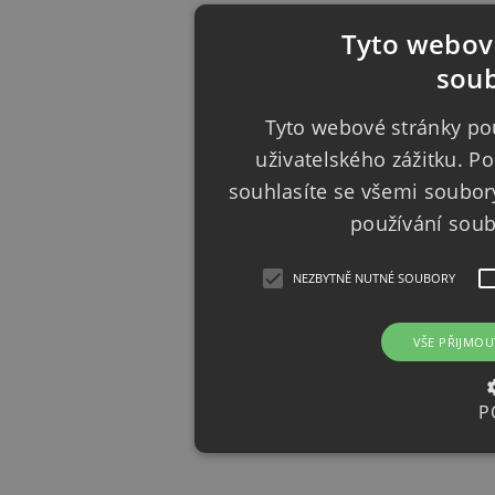
Tyto webové
soub
Tyto webové stránky pou
uživatelského zážitku. 
souhlasíte se všemi soubor
používání sou
NEZBYTNĚ NUTNÉ SOUBORY
VŠE PŘIJMOU
P