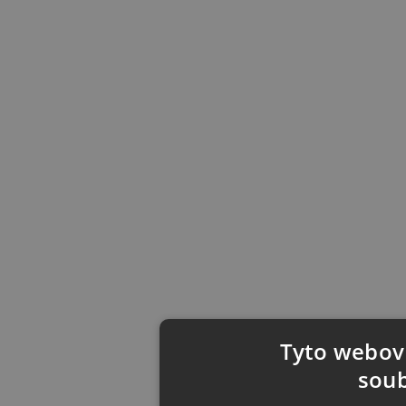
Tyto webové
soub