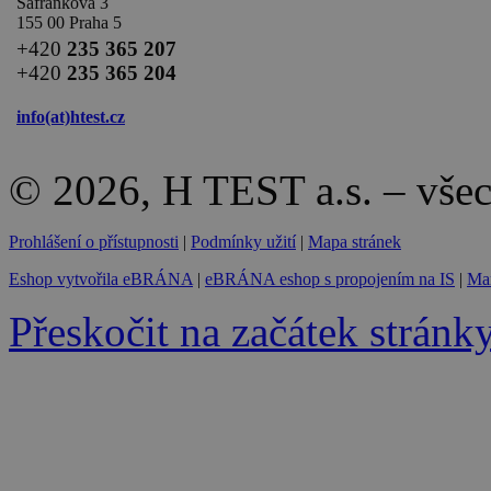
Šafránkova 3
155 00 Praha 5
+420
235 365 207
+420
235 365 204
info(at)
htest.cz
© 2026, H TEST a.s. – vše
Prohlášení o přístupnosti
|
Podmínky užití
|
Mapa stránek
Eshop vytvořila eBRÁNA
|
eBRÁNA eshop s propojením na IS
|
Mar
Přeskočit na začátek stránk