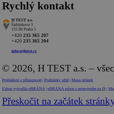
Rychlý kontakt
H TEST a.s.
Šafránkova 3
155 00 Praha 5
+420
235 365 207
+420
235 365 204
info(at)
htest.cz
© 2026, H TEST a.s. – vše
Prohlášení o přístupnosti
|
Podmínky užití
|
Mapa stránek
Eshop vytvořila eBRÁNA
|
eBRÁNA eshop s propojením na IS
|
Mar
Přeskočit na začátek stránk