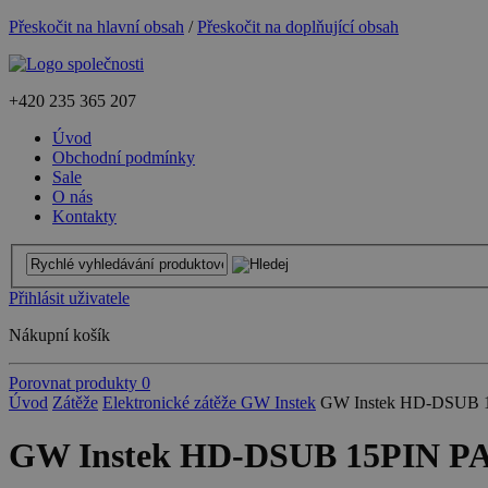
Přeskočit na hlavní obsah
/
Přeskočit na doplňující obsah
+420
235 365 207
Úvod
Obchodní podmínky
Sale
O nás
Kontakty
Přihlásit uživatele
Nákupní košík
Porovnat produkty
0
Úvod
Zátěže
Elektronické zátěže GW Instek
GW Instek HD-DSUB
GW Instek HD-DSUB 15PIN 