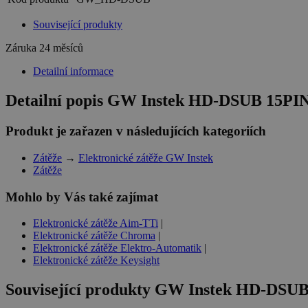
Související produkty
Záruka
24 měsíců
Detailní informace
Detailní popis GW Instek HD-DSUB 15
Produkt je zařazen v následujících kategoriích
Zátěže
→
Elektronické zátěže GW Instek
Zátěže
Mohlo by Vás také zajímat
Elektronické zátěže Aim-TTi
|
Elektronické zátěže Chroma
|
Elektronické zátěže Elektro-Automatik
|
Elektronické zátěže Keysight
Související produkty
GW Instek HD-DSU