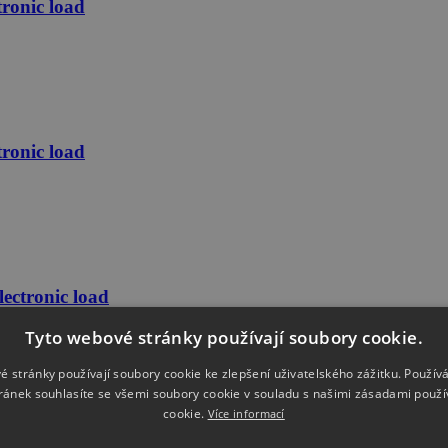
ronic load
ronic load
ctronic load
Tyto webové stránky používají soubory cookie.
é stránky používají soubory cookie ke zlepšení uživatelského zážitku. Použív
ránek souhlasíte se všemi soubory cookie v souladu s našimi zásadami použí
cookie.
Více informací
ctronic load