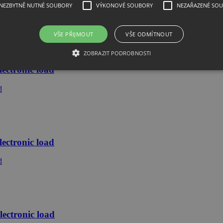
NEZBYTNĚ NUTNÉ SOUBORY
VÝKONOVÉ SOUBORY
NEZAŘAZENÉ SO
VŠE PŘIJMOUT
VŠE ODMÍTNOUT
ZOBRAZIT PODROBNOSTI
ctronic load
ctronic load
ctronic load