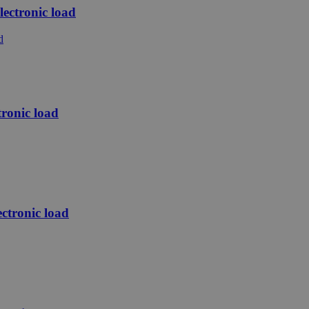
ctronic load
ronic load
tronic load