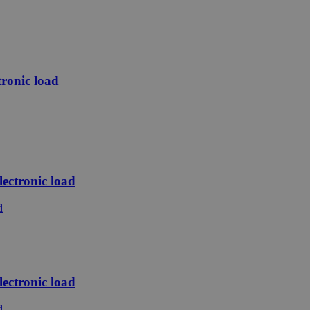
ronic load
ctronic load
ctronic load