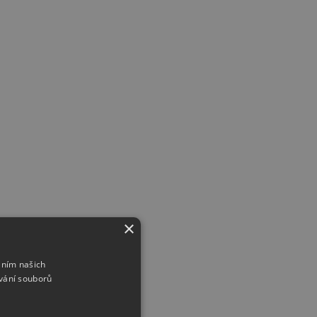
×
áním našich
vání souborů