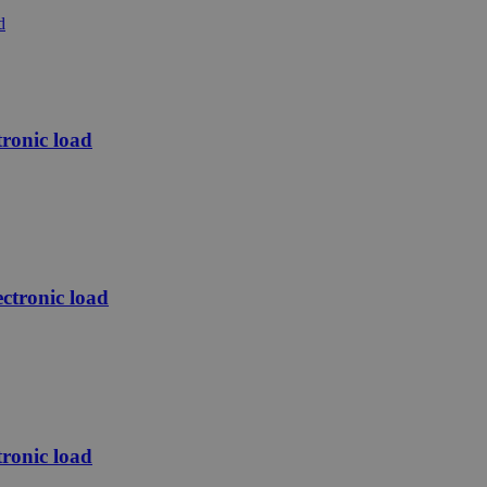
ronic load
tronic load
ronic load