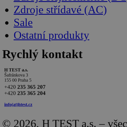
Zdroje střídavé (AC)
Sale
Ostatní produkty
Rychlý kontakt
H TEST a.s.
Šafránkova 3
155 00 Praha 5
+420
235 365 207
+420
235 365 204
info(at)
htest.cz
© 2026, H TEST a.s. – vše