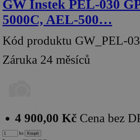
GW Instek PEL-030 G
5000C, AEL-500…
Kód produktu
GW_PEL-03
Záruka
24 měsíců
4 900,00 Kč
Cena bez 
ks