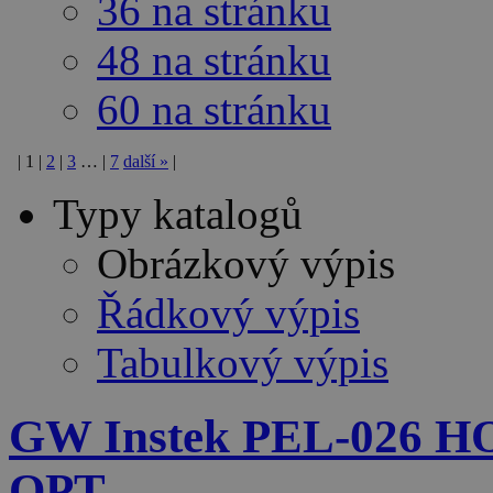
36 na stránku
48 na stránku
60 na stránku
|
1
|
2
|
3
…
|
7
další
»
|
Typy katalogů
Obrázkový výpis
Řádkový výpis
Tabulkový výpis
GW Instek PEL-026 
OPT