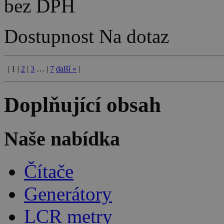
bez DPH
Dostupnost
Na dotaz
|
1
|
2
|
3
…
|
7
další
»
|
Doplňující obsah
Naše nabídka
Čítače
Generátory
LCR metry