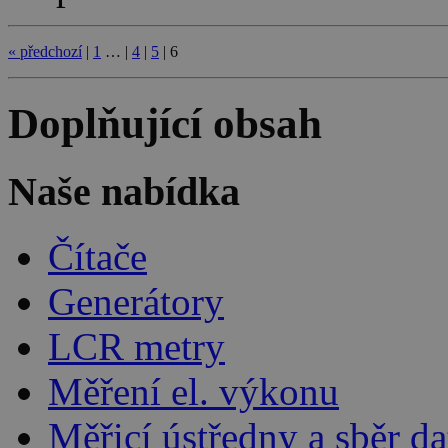
«
předchozí
|
1
…
|
4
|
5
|
6
Doplňující obsah
Naše nabídka
Čítače
Generátory
LCR metry
Měření el. výkonu
Měřicí ústředny a sběr da