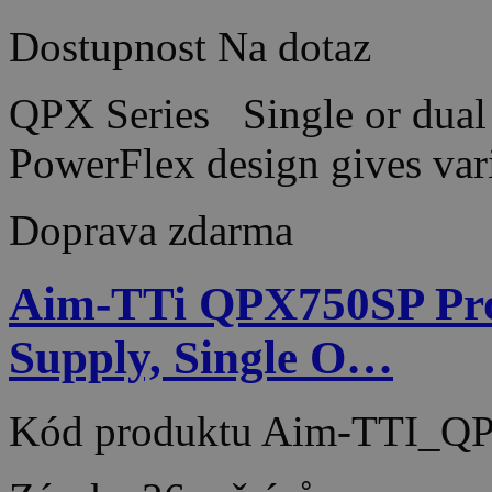
Dostupnost
Na dotaz
QPX Series Single or dual 
PowerFlex design gives var
Doprava zdarma
Aim-TTi QPX750SP Pr
Supply, Single O…
Kód produktu
Aim-TTI_Q