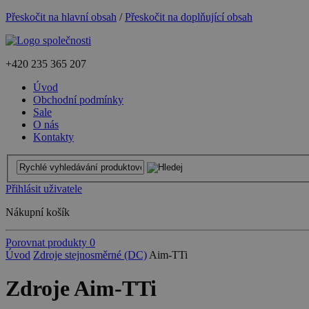
Přeskočit na hlavní obsah
/
Přeskočit na doplňující obsah
+420
235 365 207
Úvod
Obchodní podmínky
Sale
O nás
Kontakty
Přihlásit uživatele
Nákupní košík
Porovnat produkty
0
Úvod
Zdroje stejnosměrné (DC)
Aim-TTi
Zdroje Aim-TTi