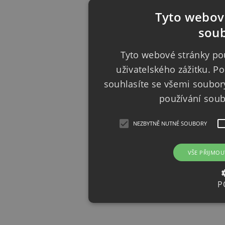
Tyto webové
soub
Tyto webové stránky pou
uživatelského zážitku. 
souhlasíte se všemi soubor
používání sou
NEZBYTNĚ NUTNÉ SOUBORY
VŠE PŘIJMOU
P