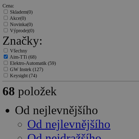
Cena:
Skladem
(0)
Akce
(0)
Novinka
(0)
Výprodej
(0)
Značky:
Všechny
Aim-TTi
(68)
Elektro-Automatik
(59)
GW Instek
(127)
Keysight
(74)
68
položek
Od nejlevnějšího
Od nejlevnějšího
Od nejdražšího