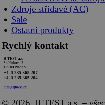
Zdroje střídavé (AC)
Sale
Ostatní produkty
Rychlý kontakt
H TEST a.s.
Šafránkova 3
155 00 Praha 5
+420
235 365 207
+420
235 365 204
info(at)
htest.cz
© 2026, H TEST a.s. – vše