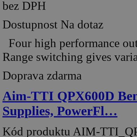
bez DPH
Dostupnost
Na dotaz
Four high performance outp
Range switching gives vari
Doprava zdarma
Aim-TTI QPX600D Ben
Supplies, PowerFl…
Kód produktu
AIM-TTI_Q