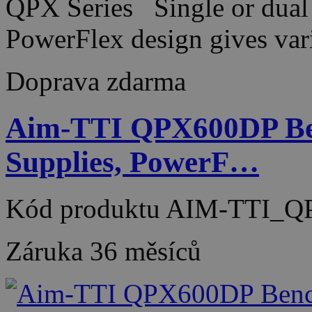
QPX Series Single or dual 
PowerFlex design gives var
Doprava zdarma
Aim-TTI QPX600DP Be
Supplies, PowerF…
Kód produktu
AIM-TTI_Q
Záruka
36 měsíců