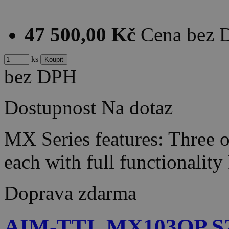
47 500,00 Kč
Cena bez
ks
bez DPH
Dostupnost
Na dotaz
MX Series features: Three 
each with full functionali
Doprava zdarma
AIM-TTI_MX103QP S2 4