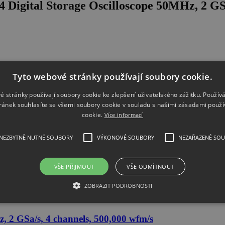
 Digital Storage Oscilloscope 50MHz, 2 GSa
Tyto webové stránky používají soubory cookie.
é stránky používají soubory cookie ke zlepšení uživatelského zážitku. Použív
ránek souhlasíte se všemi soubory cookie v souladu s našimi zásadami použí
cookie.
Více informací
NEZBYTNĚ NUTNÉ SOUBORY
VÝKONOVÉ SOUBORY
NEZAŘAZENÉ SO
VŠE PŘIJMOUT
VŠE ODMÍTNOUT
ZOBRAZIT PODROBNOSTI
l Storage Oscilloscope 50MHz, 2 GSa/s, 4 
 2 GSa/s, 4 channels, 500,000 wfm/s