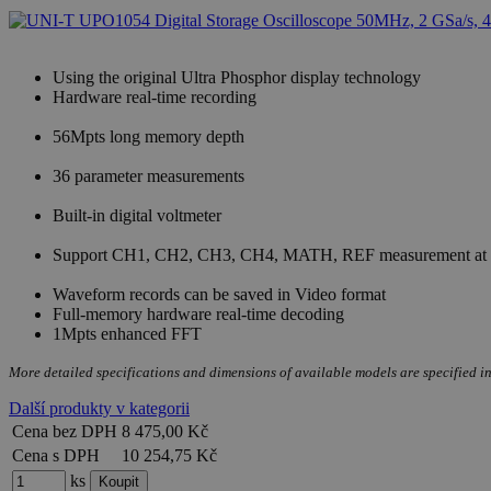
Using the original Ultra Phosphor display technology
Hardware real-time recording
56Mpts long memory depth
36 parameter measurements
Built-in digital voltmeter
Support CH1, CH2, CH3, CH4, MATH, REF measurement at t
Waveform records can be saved in Video format
Full-memory hardware real-time decoding
1Mpts enhanced FFT
More detailed specifications and dimensions of available models are specified in
Další produkty v kategorii
Cena bez DPH
8 475,00 Kč
Cena s DPH
10 254,75 Kč
ks