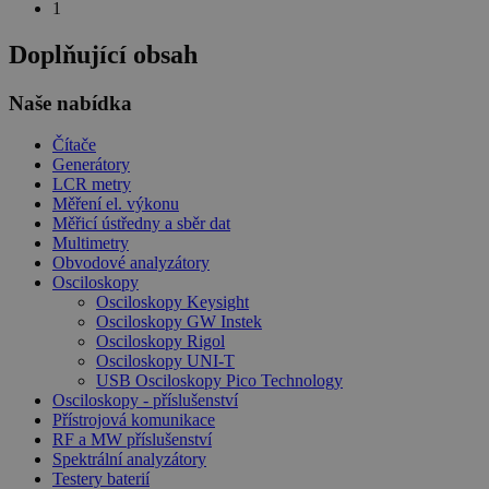
1
Doplňující obsah
Naše nabídka
Čítače
Generátory
LCR metry
Měření el. výkonu
Měřicí ústředny a sběr dat
Multimetry
Obvodové analyzátory
Osciloskopy
Osciloskopy Keysight
Osciloskopy GW Instek
Osciloskopy Rigol
Osciloskopy UNI-T
USB Osciloskopy Pico Technology
Osciloskopy - příslušenství
Přístrojová komunikace
RF a MW příslušenství
Spektrální analyzátory
Testery baterií