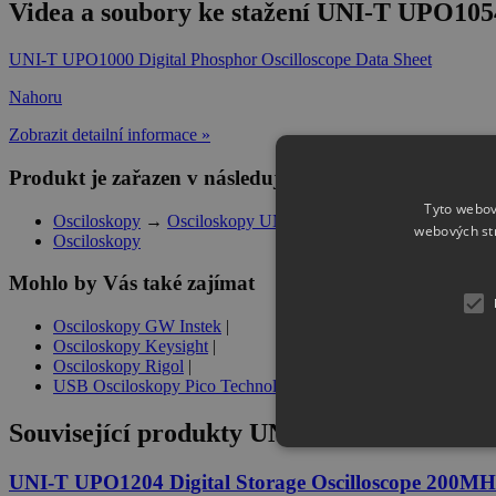
Videa a soubory ke stažení UNI-T UPO1054
UNI-T UPO1000 Digital Phosphor Oscilloscope Data Sheet
Nahoru
Zobrazit detailní informace »
Produkt je zařazen v následujících kategoriích
Tyto webov
Osciloskopy
→
Osciloskopy UNI-T
webových st
Osciloskopy
Mohlo by Vás také zajímat
Osciloskopy GW Instek
|
Osciloskopy Keysight
|
Osciloskopy Rigol
|
USB Osciloskopy Pico Technology
Související produkty
UNI-T UPO1054 Digita
UNI-T UPO1204 Digital Storage Oscilloscope 200MHz,