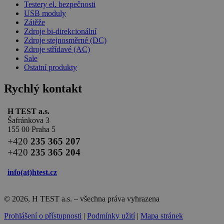
Testery el. bezpečnosti
USB moduly
Zátěže
Zdroje bi-direkcionální
Zdroje stejnosměrné (DC)
Zdroje střídavé (AC)
Sale
Ostatní produkty
Rychlý kontakt
H TEST a.s.
Šafránkova 3
155 00 Praha 5
+420
235 365 207
+420
235 365 204
info(at)
htest.cz
© 2026, H TEST a.s. – všechna práva vyhrazena
Prohlášení o přístupnosti
|
Podmínky užití
|
Mapa stránek