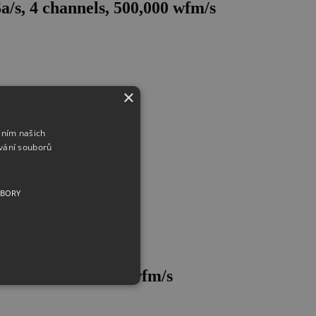
/s, 4 channels, 500,000 wfm/s
×
áním našich
vání souborů
UBORY
channels, 500,000 wfm/s