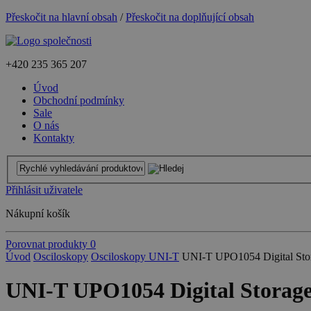
Přeskočit na hlavní obsah
/
Přeskočit na doplňující obsah
+420
235 365 207
Úvod
Obchodní podmínky
Sale
O nás
Kontakty
Přihlásit uživatele
Nákupní košík
Porovnat produkty
0
Úvod
Osciloskopy
Osciloskopy UNI-T
UNI-T UPO1054 Digital Stor
UNI-T UPO1054 Digital Storage 