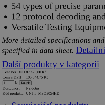
54 types of precise para
12 protocol decoding and
Versatile Testing Equipm
More detailed specifications and
Detailn
specified in data sheet.
Další produkty v kategorii
Cena bez DPH
87 475,00 Kč
Cena s DPH
105 844,75 Kč
ks
Dostupnost
Na dotaz
Kód produktu
UNI-T_MSO3054HD