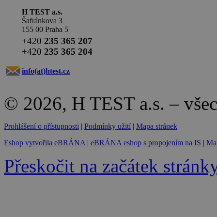
H TEST a.s.
Šafránkova 3
155 00 Praha 5
+420
235 365 207
+420
235 365 204
info(at)
htest.cz
© 2026, H TEST a.s. – vše
Prohlášení o přístupnosti
|
Podmínky užití
|
Mapa stránek
Eshop vytvořila eBRÁNA
|
eBRÁNA eshop s propojením na IS
|
Mar
Přeskočit na začátek stránk