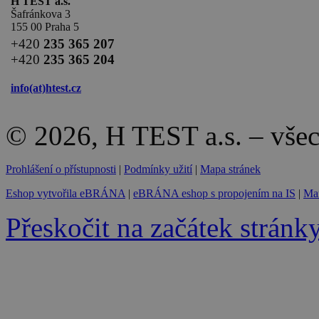
H TEST a.s.
Šafránkova 3
155 00 Praha 5
+420
235 365 207
+420
235 365 204
info(at)
htest.cz
© 2026, H TEST a.s. – vše
Prohlášení o přístupnosti
|
Podmínky užití
|
Mapa stránek
Eshop vytvořila eBRÁNA
|
eBRÁNA eshop s propojením na IS
|
Mar
Přeskočit na začátek stránk