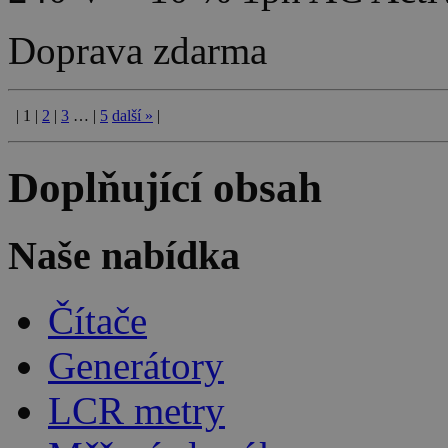
Doprava zdarma
|
1
|
2
|
3
…
|
5
další
»
|
Doplňující obsah
Naše nabídka
Čítače
Generátory
LCR metry