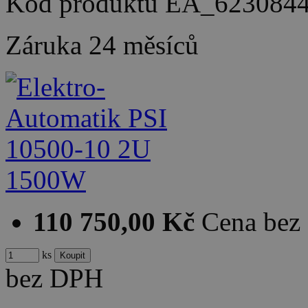
Kód produktu
EA_623084
Záruka
24 měsíců
110 750,00 Kč
Cena bez
ks
bez DPH