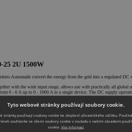
00-25 2U 1500W
ktro-Automatik convert the energy from the grid into a regulated DC v
ether with the wide input range, allows use with practically all global
rom 0 - 6 A up to 0 - 1000 A in a single device. The DC supply operates 
e higher power and current all units are equipped with a master-slave 
ystem works as a single unit and can use different power classes, only
Tyto webové stránky používají soubory cookie.
om the PSI 10000 range.
é stránky používají soubory cookie ke zlepšení uživatelského zážitku. Použív
des an extensive function generator, alarm and warning management, ass
ránek souhlasíte se všemi soubory cookie v souladu s našimi zásadami použí
cookie.
Více informací