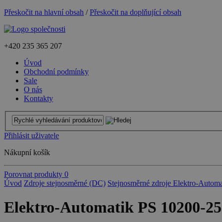
Přeskočit na hlavní obsah
/
Přeskočit na doplňující obsah
+420
235 365 207
Úvod
Obchodní podmínky
Sale
O nás
Kontakty
Přihlásit uživatele
Nákupní košík
Porovnat produkty
0
Úvod
Zdroje stejnosměrné (DC)
Stejnosměrné zdroje Elektro-Automa
Elektro-Automatik PS 10200-2