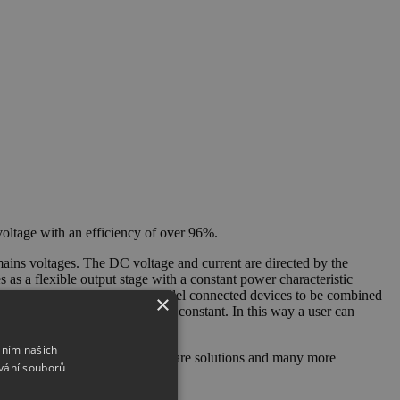
oltage with an efficiency of over 96%.
 mains voltages. The DC voltage and current are directed by the
as a flexible output stage with a constant power characteristic
bus. This enables up to 64 parallel connected devices to be combined
×
 the voltage class must remain constant. In this way a user can
áním našich
orted interfaces and ports, software solutions and many more
vání souborů