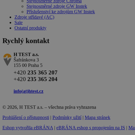
Stejnosměrné zdroje Chroma
Stejnosměrné zdroje GW Instek
Příslušenství ke zdrojům GW Instek
Zdroje střídavé (AC)
Sale
Ostatní produkty
Rychlý kontakt
H TEST a.s.
Šafránkova 3
155 00 Praha 5
+420
235 365 207
+420
235 365 204
info(at)
htest.cz
© 2026, H TEST a.s. – všechna práva vyhrazena
Prohlášení o přístupnosti
|
Podmínky užití
|
Mapa stránek
Eshop vytvořila eBRÁNA
|
eBRÁNA eshop s propojením na IS
|
Mar