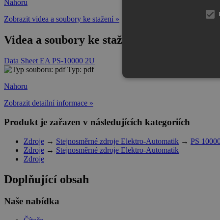
Nahoru
Zobrazit videa a soubory ke stažení »
Videa a soubory ke stažení Elektro-Auto
Data Sheet EA PS-10000 2U
Typ: pdf
Nahoru
Zobrazit detailní informace »
Produkt je zařazen v následujících kategoriích
Zdroje
→
Stejnosměrné zdroje Elektro-Automatik
→
PS 10000
Zdroje
→
Stejnosměrné zdroje Elektro-Automatik
Zdroje
Doplňující obsah
Naše nabídka