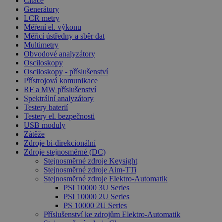
Čítače
Generátory
LCR metry
Měření el. výkonu
Měřicí ústředny a sběr dat
Multimetry
Obvodové analyzátory
Osciloskopy
Osciloskopy - příslušenství
Přístrojová komunikace
RF a MW příslušenství
Spektrální analyzátory
Testery baterií
Testery el. bezpečnosti
USB moduly
Zátěže
Zdroje bi-direkcionální
Zdroje stejnosměrné (DC)
Stejnosměrné zdroje Keysight
Stejnosměrné zdroje Aim-TTi
Stejnosměrné zdroje Elektro-Automatik
PSI 10000 3U Series
PSI 10000 2U Series
PS 10000 2U Series
Příslušenství ke zdrojům Elektro-Automatik