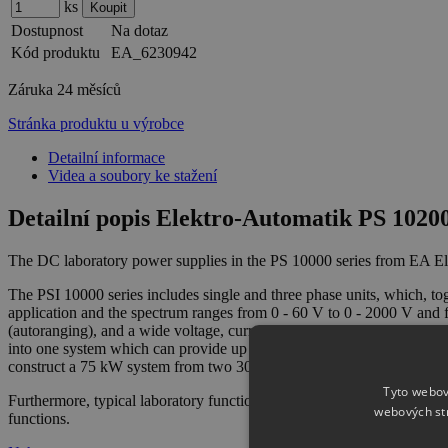
ks
Dostupnost
Na dotaz
Kód produktu
EA_6230942
Záruka
24 měsíců
Stránka produktu u výrobce
Detailní informace
Videa a soubory ke stažení
Detailní popis Elektro-Automatik PS 102
The DC laboratory power supplies in the PS 10000 series from EA Ele
The PSI 10000 series includes single and three phase units, which, tog
application and the spectrum ranges from 0 - 60 V to 0 - 2000 V and f
(autoranging), and a wide voltage, current and power range. To achiev
into one system which can provide up to 1920 W and 64000 A. Such a s
construct a 75 kW system from two 30 kW and one 15 kW devices fr
Tyto webov
Furthermore, typical laboratory functionality is provided. This inclu
webových st
functions.