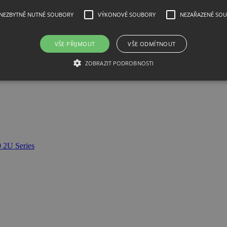
NEZBYTNĚ NUTNÉ SOUBORY
VÝKONOVÉ SOUBORY
NEZAŘAZENÉ SO
matik PS 10200-25 2U 1500W
VŠE PŘIJMOUT
VŠE ODMÍTNOUT
ZOBRAZIT PODROBNOSTI
 2U Series