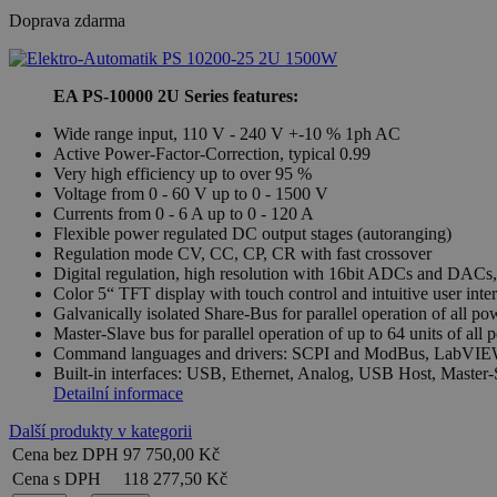
Doprava zdarma
EA PS-10000 2U Series features:
Wide range input, 110 V - 240 V +-10 % 1ph AC
Active Power-Factor-Correction, typical 0.99
Very high efficiency up to over 95 %
Voltage from 0 - 60 V up to 0 - 1500 V
Currents from 0 - 6 A up to 0 - 120 A
Flexible power regulated DC output stages (autoranging)
Regulation mode CV, CC, CP, CR with fast crossover
Digital regulation, high resolution with 16bit ADCs and DACs, 
Color 5“ TFT display with touch control and intuitive user inte
Galvanically isolated Share-Bus for parallel operation of all po
Master-Slave bus for parallel operation of up to 64 units of all 
Command languages and drivers: SCPI and ModBus, LabVIE
Built-in interfaces: USB, Ethernet, Analog, USB Host, Master
Detailní informace
Další produkty v kategorii
Cena bez DPH
97 750,00 Kč
Cena s DPH
118 277,50 Kč