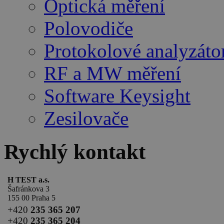
Optická měření
Polovodiče
Protokolové analyzáto
RF a MW měření
Software Keysight
Zesilovače
Rychlý kontakt
H TEST a.s.
Šafránkova 3
155 00 Praha 5
+420
235 365 207
+420
235 365 204