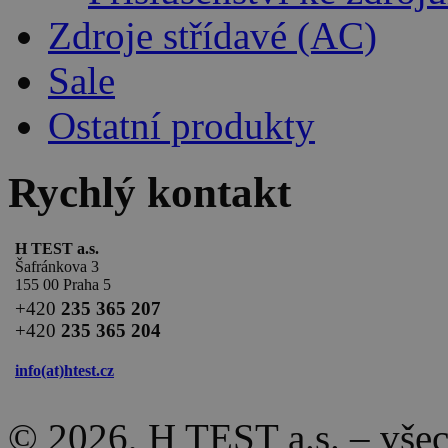
Zdroje střídavé (AC)
Sale
Ostatní produkty
Rychlý kontakt
H TEST a.s.
Šafránkova 3
155 00 Praha 5
+420
235 365 207
+420
235 365 204
info(at)
htest.cz
© 2026, H TEST a.s. – vše