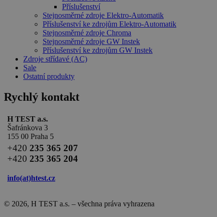
Příslušenství
Stejnosměrné zdroje Elektro-Automatik
Příslušenství ke zdrojům Elektro-Automatik
Stejnosměrné zdroje Chroma
Stejnosměrné zdroje GW Instek
Příslušenství ke zdrojům GW Instek
Zdroje střídavé (AC)
Sale
Ostatní produkty
Rychlý kontakt
H TEST a.s.
Šafránkova 3
155 00 Praha 5
+420
235 365 207
+420
235 365 204
info(at)
htest.cz
© 2026, H TEST a.s. – všechna práva vyhrazena