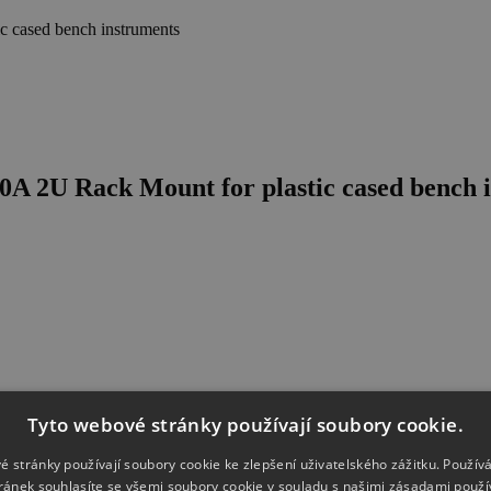
c cased bench instruments
A 2U Rack Mount for plastic cased bench 
Tyto webové stránky používají soubory cookie.
é stránky používají soubory cookie ke zlepšení uživatelského zážitku. Použív
ránek souhlasíte se všemi soubory cookie v souladu s našimi zásadami použí