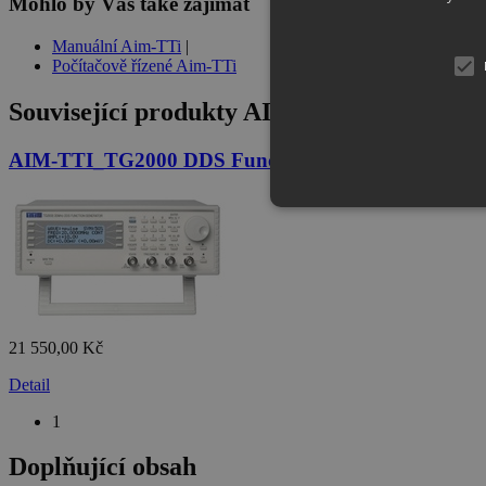
Mohlo by Vás také zajímat
Manuální Aim-TTi
|
Počítačově řízené Aim-TTi
Související produkty
AIM-TTI_RM50A 2U Ra
AIM-TTI_TG2000 DDS Function Generator, Digital 
21 550,00 Kč
Detail
1
Doplňující obsah