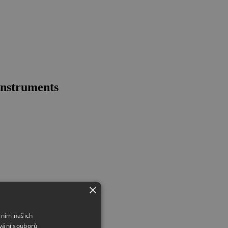
instruments
×
áním našich
vání souborů