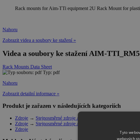
Rack mounts for Aim-TTi equipment 2U Rack Mount for plasti
Nahoru
Zobrazit videa a soubory ke stažení »
Videa a soubory ke stažení AIM-TTI_RM50
Rack Mounts Data Sheet
Typ: pdf
Nahoru
Zobrazit detailní informace »
Produkt je zařazen v následujících kategoriích
Zdroje
→
Stejnosměrné zdroje Aim-TTi
→
Příslušenství
Zdroje
→
Stejnosměrné zdroje Aim-TTi
Zdroje
Tyto webov
webových st