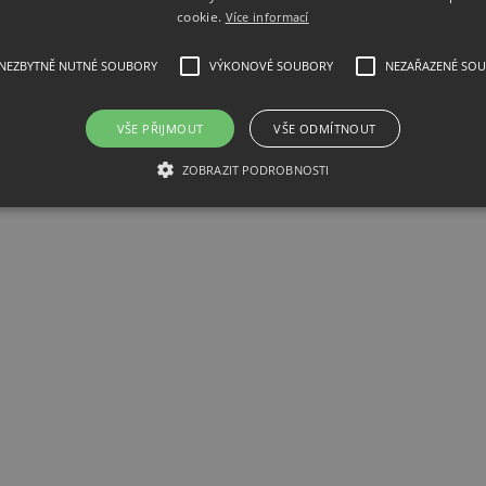
cookie.
Více informací
NEZBYTNĚ NUTNÉ SOUBORY
VÝKONOVÉ SOUBORY
NEZAŘAZENÉ SO
ck Mount for plastic cased bench instru
VŠE PŘIJMOUT
VŠE ODMÍTNOUT
Control 20MHz Generator, USB & RS232 Interfaces
ZOBRAZIT PODROBNOSTI