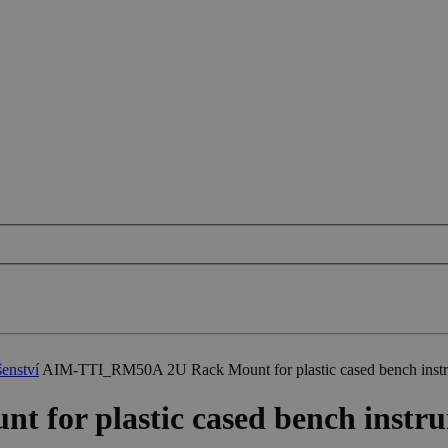
šenství
AIM-TTI_RM50A 2U Rack Mount for plastic cased bench inst
for plastic cased bench instr