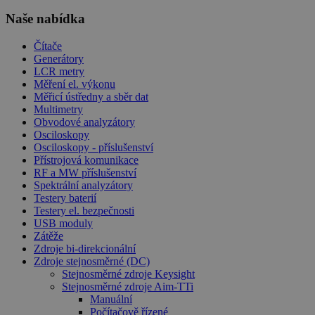
Naše nabídka
Čítače
Generátory
LCR metry
Měření el. výkonu
Měřicí ústředny a sběr dat
Multimetry
Obvodové analyzátory
Osciloskopy
Osciloskopy - příslušenství
Přístrojová komunikace
RF a MW příslušenství
Spektrální analyzátory
Testery baterií
Testery el. bezpečnosti
USB moduly
Zátěže
Zdroje bi-direkcionální
Zdroje stejnosměrné (DC)
Stejnosměrné zdroje Keysight
Stejnosměrné zdroje Aim-TTi
Manuální
Počítačově řízené