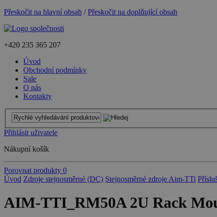
Přeskočit na hlavní obsah
/
Přeskočit na doplňující obsah
+420
235 365 207
Úvod
Obchodní podmínky
Sale
O nás
Kontakty
Přihlásit uživatele
Nákupní košík
Porovnat produkty
0
Úvod
Zdroje stejnosměrné (DC)
Stejnosměrné zdroje Aim-TTi
Příslu
AIM-TTI_RM50A 2U Rack Mount 