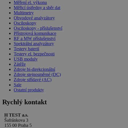
Měření el. výkonu
Měřicí ústředny a sběr dat
Multimetry
Obvodové analyzátory
Osciloskopy
Osciloskopy - příslušenství
Přístrojová komunikace
RF a MW příslušenství
Spektrální analyzátory
Testery baterií
Testery el. bezpečnosti
USB moduly
Zátěže
Zdroje bi-direkcionální
Zdroje stejnosměrné (DC)
Zdroje střídavé (AC)
Sale
Ostatní produkty
Rychlý kontakt
H TEST a.s.
Šafránkova 3
155 00 Praha 5