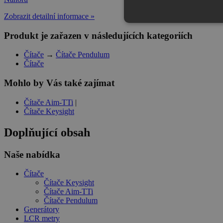
Zobrazit detailní informace »
Produkt je zařazen v následujících kategoriích
Čítače
→
Čítače Pendulum
Čítače
Mohlo by Vás také zajímat
Čítače Aim-TTi
|
Čítače Keysight
Doplňující obsah
Naše nabídka
Čítače
Čítače Keysight
Čítače Aim-TTi
Čítače Pendulum
Generátory
LCR metry