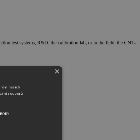
ion test systems, R&D, the calibration lab, or in the field; the CNT-
×
áním našich
vání souborů
UBORY