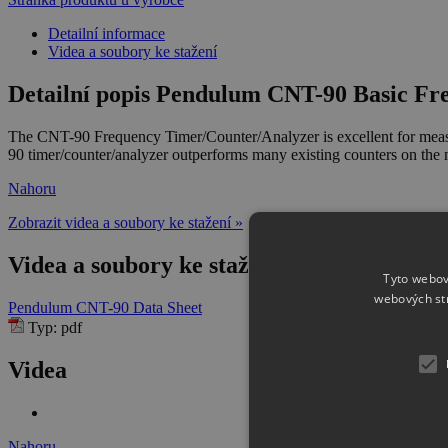
Detailní informace
Videa a soubory ke stažení
Detailní popis Pendulum CNT-90 Basic Fr
The CNT-90 Frequency Timer/Counter/Analyzer is excellent for measurem
90 timer/counter/analyzer outperforms many existing counters on the 
Nahoru
Zobrazit videa a soubory ke stažení »
Videa a soubory ke stažení Pendulum CNT
Tyto webov
webových st
Pendulum CNT-90 Data Sheet
Typ: pdf
Videa
Nahoru