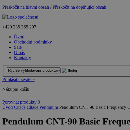
Přeskočit na hlavní obsah
/
Přeskočit na doplňující obsah
+420
235 365 207
Úvod
Obchodní podmínky
Sale
O nás
Kontakty
Přihlásit uživatele
Nákupní košík
Porovnat produkty
0
Úvod
Čítače
Čítače Pendulum
Pendulum CNT-90 Basic Frequency C
Pendulum CNT-90 Basic Freque