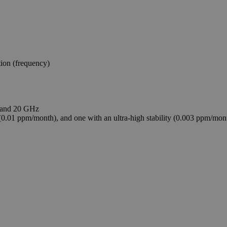
tion (frequency)
4 and 20 GHz
(0.01 ppm/month), and one with an ultra-high stability (0.003 ppm/mon