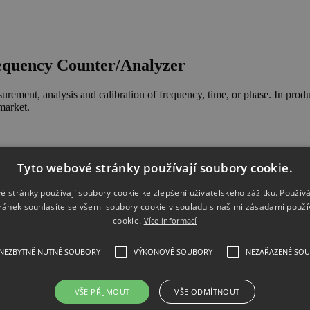
equency Counter/Analyzer
ent, analysis and calibration of frequency, time, or phase. In product
market.
Tyto webové stránky používají soubory cookie.
-90 Basic Frequency Counter/Analyzer
é stránky používají soubory cookie ke zlepšení uživatelského zážitku. Použív
ránek souhlasíte se všemi soubory cookie v souladu s našimi zásadami použí
cookie.
Více informací
NEZBYTNĚ NUTNÉ SOUBORY
VÝKONOVÉ SOUBORY
NEZAŘAZENÉ SO
VŠE PŘIJMOUT
VŠE ODMÍTNOUT