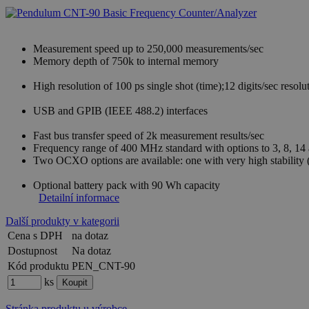
Measurement speed up to 250,000 measurements/sec
Memory depth of 750k to internal memory
High resolution of 100 ps single shot (time);12 digits/sec resolu
USB and GPIB (IEEE 488.2) interfaces
Fast bus transfer speed of 2k measurement results/sec
Frequency range of 400 MHz standard with options to 3, 8, 1
Two OCXO options are available: one with very high stability 
Optional battery pack with 90 Wh capacity
Detailní informace
Další produkty v kategorii
Cena s DPH
na dotaz
Dostupnost
Na dotaz
Kód produktu
PEN_CNT-90
ks
Stránka produktu u výrobce