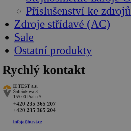
Příslušenství ke zdro
Zdroje střídavé (AC)
Sale
Ostatní produkty
Rychlý kontakt
H TEST a.s.
Šafránkova 3
155 00 Praha 5
+420
235 365 207
+420
235 365 204
info(at)
htest.cz