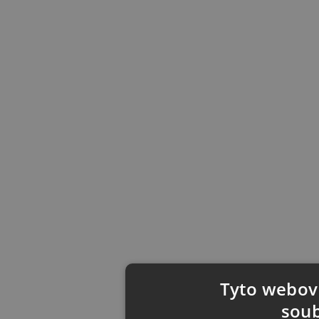
Tyto webové
soub