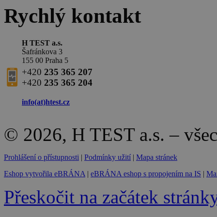
Rychlý kontakt
H TEST a.s.
Šafránkova 3
155 00 Praha 5
+420
235 365 207
+420
235 365 204
info(at)
htest.cz
© 2026, H TEST a.s. – vše
Prohlášení o přístupnosti
|
Podmínky užití
|
Mapa stránek
Eshop vytvořila eBRÁNA
|
eBRÁNA eshop s propojením na IS
|
Mar
Přeskočit na začátek stránk