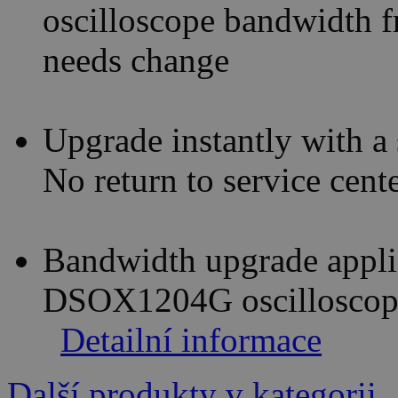
oscilloscope bandwidth 
needs change
Upgrade instantly with a
No return to service cent
Bandwidth upgrade appl
DSOX1204G oscilloscop
Detailní informace
Další produkty v kategorii