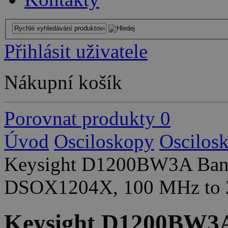
Přihlásit uživatele
Nákupní košík
Porovnat produkty
0
Úvod
Osciloskopy
Oscilos
Keysight D1200BW3A Band
DSOX1204X, 100 MHz to 20
Keysight D1200BW3A