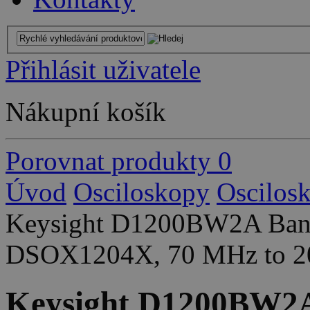
Přihlásit uživatele
Nákupní košík
Porovnat produkty
0
Úvod
Osciloskopy
Oscilos
Keysight D1200BW2A Band
DSOX1204X, 70 MHz to 200
Keysight D1200BW2A