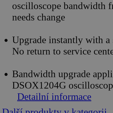
oscilloscope bandwidth 
needs change
Upgrade instantly with a
No return to service cent
Bandwidth upgrade appl
DSOX1204G oscilloscop
Detailní informace
Další produkty v kategorii