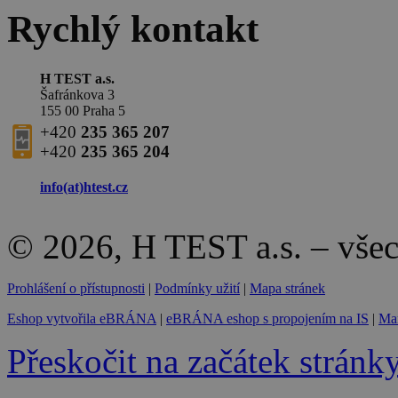
Rychlý kontakt
H TEST a.s.
Šafránkova 3
155 00 Praha 5
+420
235 365 207
+420
235 365 204
info(at)
htest.cz
© 2026, H TEST a.s. – vše
Prohlášení o přístupnosti
|
Podmínky užití
|
Mapa stránek
Eshop vytvořila eBRÁNA
|
eBRÁNA eshop s propojením na IS
|
Mar
Přeskočit na začátek stránk