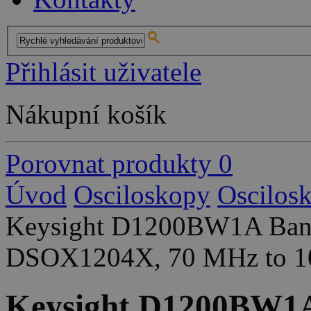
Přihlásit uživatele
Nákupní košík
Porovnat produkty
0
Úvod
Osciloskopy
Oscilos
Keysight D1200BW1A Band
DSOX1204X, 70 MHz to 100
Keysight D1200BW1A