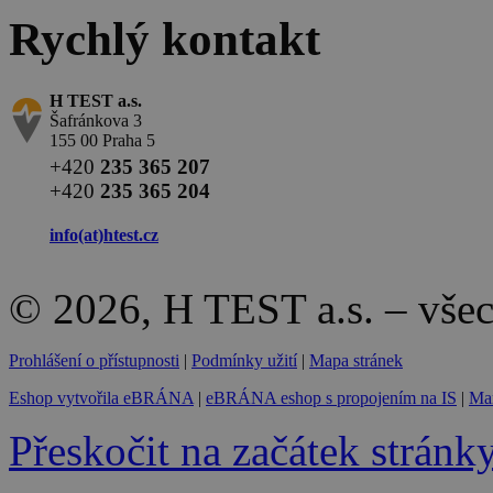
Rychlý kontakt
H TEST a.s.
Šafránkova 3
155 00 Praha 5
+420
235 365 207
+420
235 365 204
info(at)
htest.cz
© 2026, H TEST a.s. – vše
Prohlášení o přístupnosti
|
Podmínky užití
|
Mapa stránek
Eshop vytvořila eBRÁNA
|
eBRÁNA eshop s propojením na IS
|
Mar
Přeskočit na začátek stránk