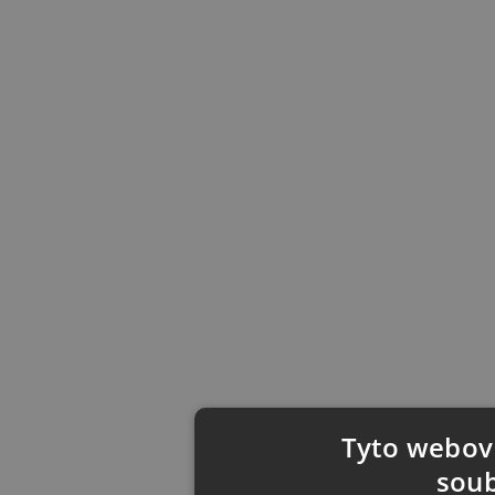
Tyto webové
soub