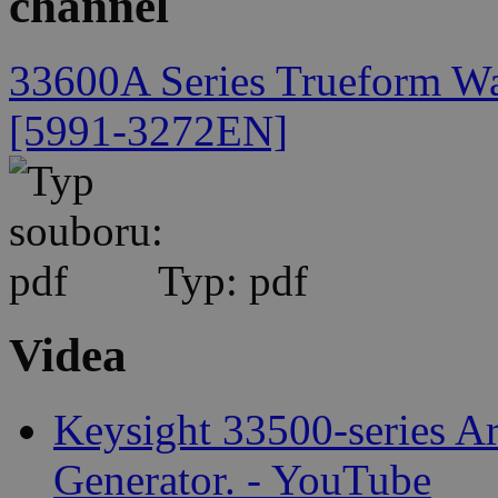
channel
33600A Series Trueform Wa
[5991-3272EN]
Typ: pdf
Videa
Keysight 33500-series A
Generator. - YouTube