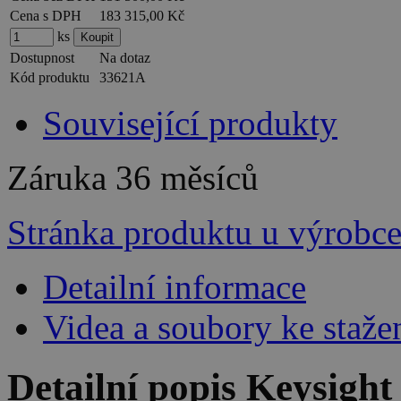
Cena s DPH
183 315,00 Kč
ks
Dostupnost
Na dotaz
Kód produktu
33621A
Související produkty
Záruka
36 měsíců
Stránka produktu u výrobc
Detailní informace
Videa a soubory ke staže
Detailní popis Keysigh