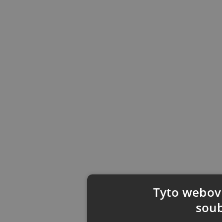
Tyto webové
soub