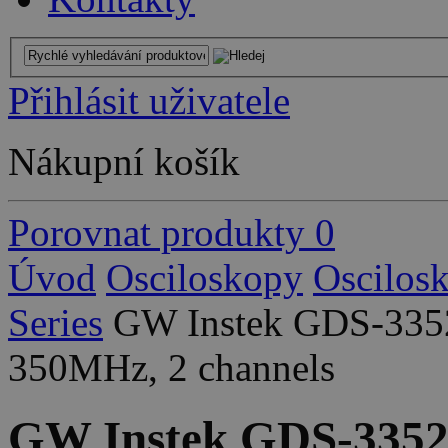
Přihlásit uživatele
Nákupní košík
Porovnat produkty
0
Úvod
Osciloskopy
Oscilos
Series
GW Instek GDS-3352A
350MHz, 2 channels
GW Instek GDS-3352A