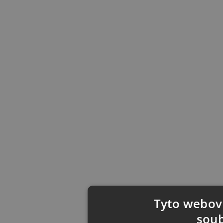
Tyto webové
soub