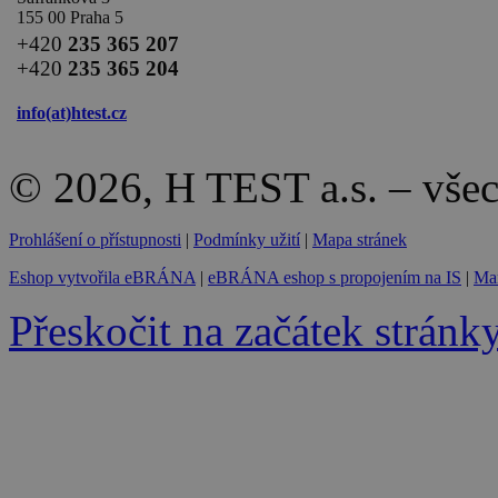
155 00 Praha 5
+420
235 365 207
+420
235 365 204
info(at)
htest.cz
© 2026, H TEST a.s. – vše
Prohlášení o přístupnosti
|
Podmínky užití
|
Mapa stránek
Eshop vytvořila eBRÁNA
|
eBRÁNA eshop s propojením na IS
|
Mar
Přeskočit na začátek stránk