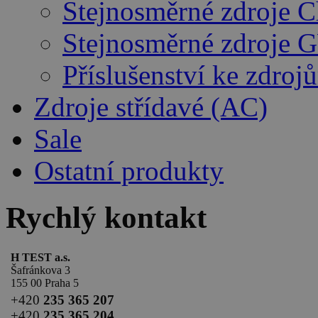
Stejnosměrné zdroje 
Stejnosměrné zdroje 
Příslušenství ke zdro
Zdroje střídavé (AC)
Sale
Ostatní produkty
Rychlý kontakt
H TEST a.s.
Šafránkova 3
155 00 Praha 5
+420
235 365 207
+420
235 365 204