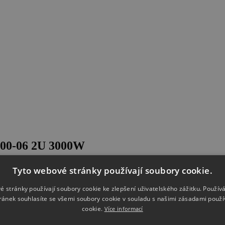
500-06 2U 3000W
ble electronic loads. The device is regenerative and feeds the energy 
Tyto webové stránky používají soubory cookie.
r with the wide input range, allows use with practically all global mai
om 0 - 6 A up to 0 - 1000 A in a single device. The DC-Input operates a
é stránky používají soubory cookie ke zlepšení uživatelského zážitku. Použív
e higher power and current all units are equipped with a master-slave 
ránek souhlasíte se všemi soubory cookie v souladu s našimi zásadami použí
uch a system works as a single unit and can use different power classes
cookie.
Více informací
the ELR 10000 range. Furthermore, typical laboratory functionality is
ns and many more functions.