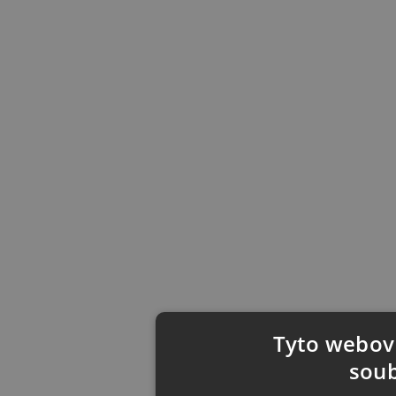
Tyto webové
soub