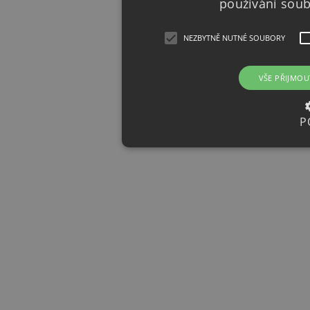
používání sou
NEZBYTNĚ NUTNÉ SOUBORY
VŠE PŘIJMOU
P