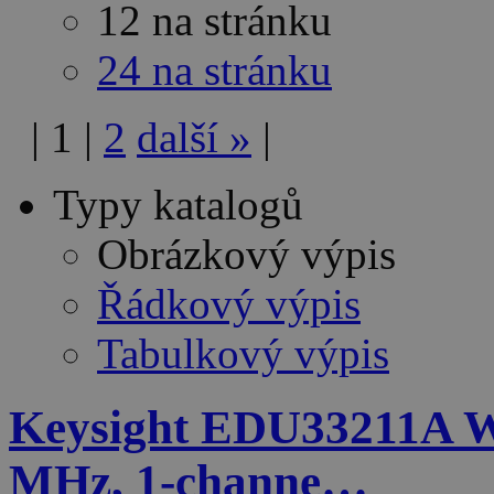
12 na stránku
24 na stránku
|
1
|
2
další
»
|
Typy katalogů
Obrázkový výpis
Řádkový výpis
Tabulkový výpis
Keysight EDU33211A W
MHz, 1-channe…