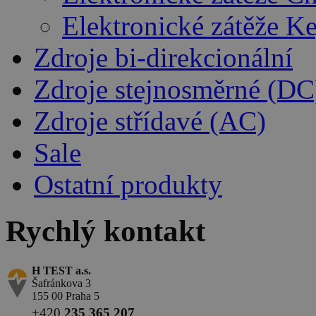
Elektronické zátěže K
Zdroje bi-direkcionální
Zdroje stejnosměrné (DC
Zdroje střídavé (AC)
Sale
Ostatní produkty
Rychlý kontakt
H TEST a.s.
Šafránkova 3
155 00 Praha 5
+420
235 365 207