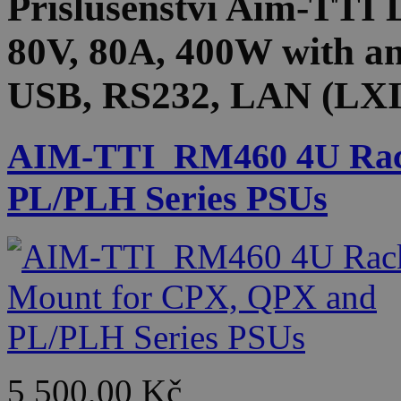
Příslušenství
Aim-TTI L
80V, 80A, 400W with ana
USB, RS232, LAN (LXI
AIM-TTI_RM460 4U Rac
PL/PLH Series PSUs
5 500,00 Kč