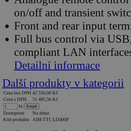
on/off and transient swit
Front and rear input term
Full bus control via US
compliant LAN interfac
Detailní informace
Další produkty v kategorii
Cena bez DPH
42 550,00 Kč
Cena s DPH
51 485,50 Kč
ks
Dostupnost
Na dotaz
Kód produktu
AIM-TTI_LD400P