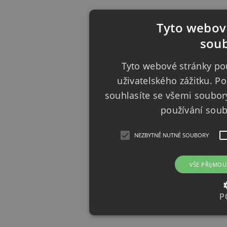
Tyto webové
soub
Tyto webové stránky pou
uživatelského zážitku. 
souhlasíte se všemi soubor
používání sou
NEZBYTNĚ NUTNÉ SOUBORY
VŠE PŘIJMOU
P