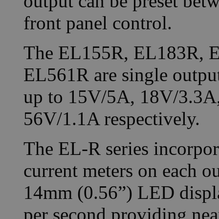
output can be preset betw
front panel control.
The EL155R, EL183R, 
EL561R are single output
up to 15V/5A, 18V/3.3A
56V/1.1A respectively.
The EL-R series incorpora
current meters on each ou
14mm (0.56”) LED displa
per second providing nea