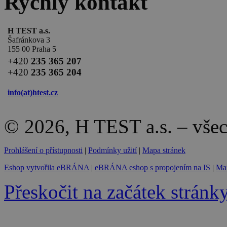
Rychlý kontakt
H TEST a.s.
Šafránkova 3
155 00 Praha 5
+420
235 365 207
+420
235 365 204
info(at)
htest.cz
© 2026, H TEST a.s. – vše
Prohlášení o přístupnosti
|
Podmínky užití
|
Mapa stránek
Eshop vytvořila eBRÁNA
|
eBRÁNA eshop s propojením na IS
|
Mar
Přeskočit na začátek stránk