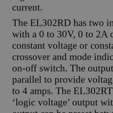
current.
The EL302RD has two ind
with a 0 to 30V, 0 to 2A 
constant voltage or cons
crossover and mode indic
on-off switch. The output
parallel to provide voltag
to 4 amps. The EL302RT h
‘logic voltage’ output wit