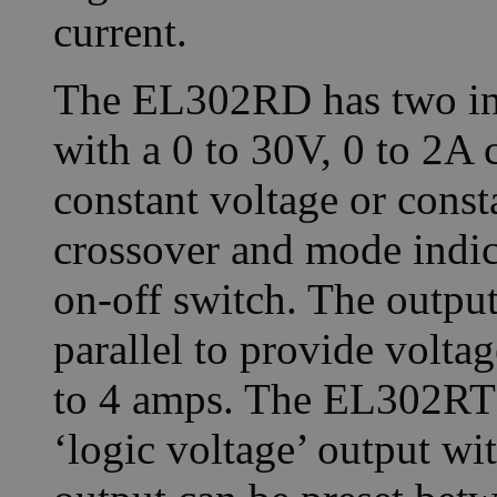
current.
The EL302RD has two ind
with a 0 to 30V, 0 to 2A 
constant voltage or cons
crossover and mode indic
on-off switch. The output
parallel to provide voltag
to 4 amps. The EL302RT h
‘logic voltage’ output wit