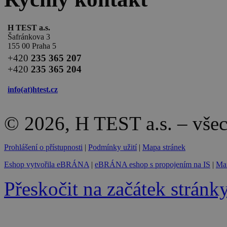
H TEST a.s.
Šafránkova 3
155 00 Praha 5
+420
235 365 207
+420
235 365 204
info(at)
htest.cz
© 2026, H TEST a.s. – vše
Prohlášení o přístupnosti
|
Podmínky užití
|
Mapa stránek
Eshop vytvořila eBRÁNA
|
eBRÁNA eshop s propojením na IS
|
Mar
Přeskočit na začátek stránk