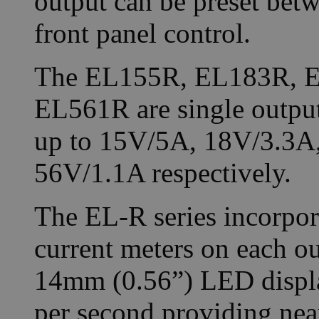
output can be preset betw
front panel control.
The EL155R, EL183R, 
EL561R are single output
up to 15V/5A, 18V/3.3A
56V/1.1A respectively.
The EL-R series incorpora
current meters on each ou
14mm (0.56”) LED displa
per second providing nea