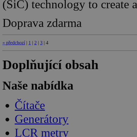
(SiC) technology to creat
Doprava zdarma
«
předchozí
|
1
|
2
|
3
|
4
Doplňující obsah
Naše nabídka
Čítače
Generátory
LCR metry