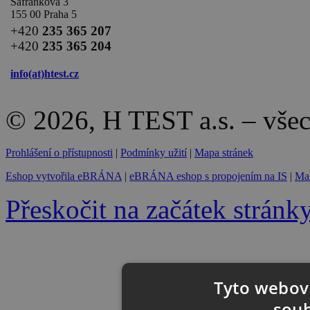
Šafránkova 3
155 00 Praha 5
+420
235 365 207
+420
235 365 204
info(at)
htest.cz
© 2026, H TEST a.s. – vše
Prohlášení o přístupnosti
|
Podmínky užití
|
Mapa stránek
Eshop vytvořila eBRÁNA
|
eBRÁNA eshop s propojením na IS
|
Mar
Přeskočit na začátek stránk
Tyto webové
soub