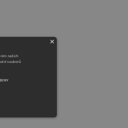
×
áním našich
vání souborů
UBORY