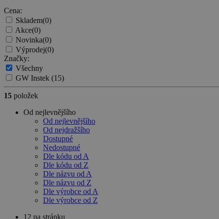
Cena:
Skladem
(0)
Akce
(0)
Novinka
(0)
Výprodej
(0)
Značky:
Všechny
GW Instek
(15)
15
položek
Od nejlevnějšího
Od nejlevnějšího
Od nejdražšího
Dostupné
Nedostupné
Dle kódu od A
Dle kódu od Z
Dle názvu od A
Dle názvu od Z
Dle výrobce od A
Dle výrobce od Z
12 na stránku