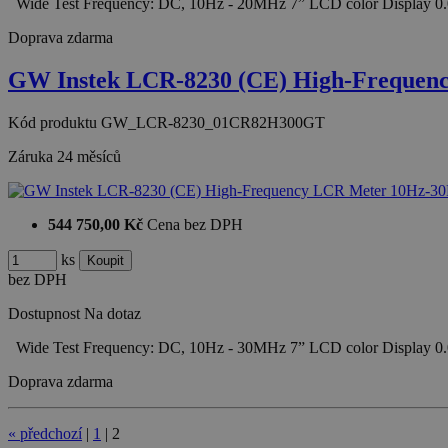
Wide Test Frequency: DC, 10Hz - 20MHz 7” LCD color Display 0
Doprava zdarma
GW Instek LCR-8230 (CE) High-Frequen
Kód produktu
GW_LCR-8230_01CR82H300GT
Záruka
24 měsíců
544 750,00 Kč
Cena bez DPH
ks
bez DPH
Dostupnost
Na dotaz
Wide Test Frequency: DC, 10Hz - 30MHz 7” LCD color Display 0
Doprava zdarma
«
předchozí
|
1
|
2