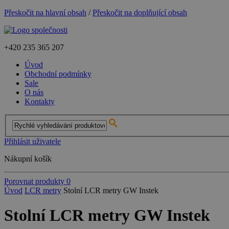
Přeskočit na hlavní obsah
/
Přeskočit na doplňující obsah
+420
235 365 207
Úvod
Obchodní podmínky
Sale
O nás
Kontakty
Přihlásit uživatele
Nákupní košík
Porovnat produkty
0
Úvod
LCR metry
Stolní LCR metry GW Instek
Stolní LCR metry GW Instek