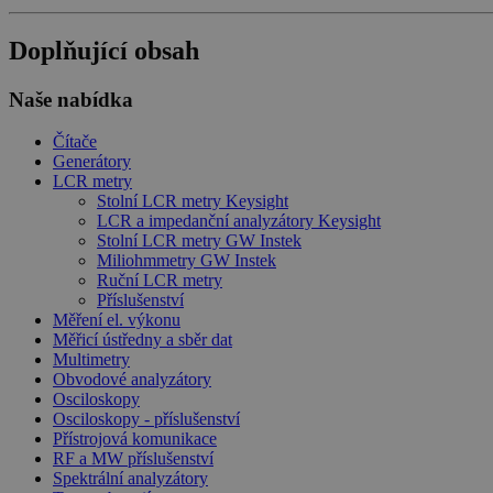
Doplňující obsah
Naše nabídka
Čítače
Generátory
LCR metry
Stolní LCR metry Keysight
LCR a impedanční analyzátory Keysight
Stolní LCR metry GW Instek
Miliohmmetry GW Instek
Ruční LCR metry
Příslušenství
Měření el. výkonu
Měřicí ústředny a sběr dat
Multimetry
Obvodové analyzátory
Osciloskopy
Osciloskopy - příslušenství
Přístrojová komunikace
RF a MW příslušenství
Spektrální analyzátory