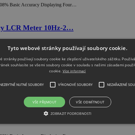
.08% Basic Accuracy Displaying Four…
cy LCR Meter 10Hz-2…
Tyto webové stránky používají soubory cookie.
é stránky používají soubory cookie ke zlepšení uživatelského zážitku. Použív
ránek souhlasíte se všemi soubory cookie v souladu s našimi zásadami použí
cookie.
Více informací
NEZBYTNĚ NUTNÉ SOUBORY
VÝKONOVÉ SOUBORY
NEZAŘAZENÉ SO
VŠE PŘIJMOUT
VŠE ODMÍTNOUT
ZOBRAZIT PODROBNOSTI