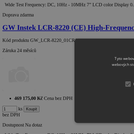
Wide Test Frequency: DC, 10Hz - 10MHz 7” LCD color Display 0
Doprava zdarma
GW Instek LCR-8220 (CE) High-Frequen
Kód produktu
GW_LCR-8220_01CR82H200GT
Záruka
24 měsíců
Tyto webov
webových st
469 175,00 Kč
Cena bez DPH
ks
bez DPH
Dostupnost
Na dotaz