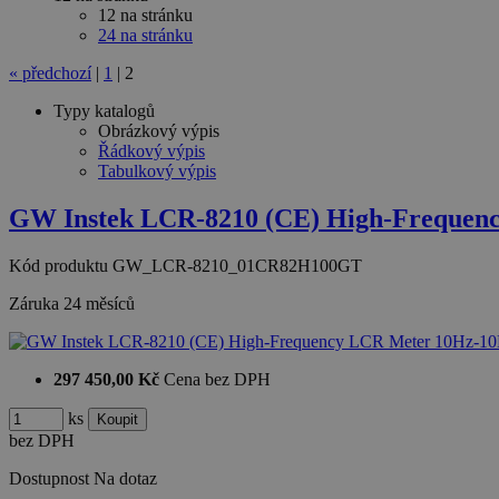
12 na stránku
24 na stránku
«
předchozí
|
1
|
2
Typy katalogů
Obrázkový výpis
Řádkový výpis
Tabulkový výpis
GW Instek LCR-8210 (CE) High-Frequen
Kód produktu
GW_LCR-8210_01CR82H100GT
Záruka
24 měsíců
297 450,00 Kč
Cena bez DPH
ks
bez DPH
Dostupnost
Na dotaz