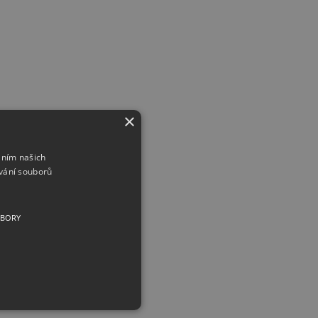
×
áním našich
vání souborů
UBORY