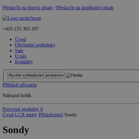
Přeskočit na hlavní obsah
/
Přeskočit na doplňující obsah
+420
235 365 207
Úvod
Obchodní podmínky
Sale
O nás
Kontakty
Přihlásit uživatele
Nákupní košík
Porovnat produkty
0
Úvod
LCR metry
Příslušenství
Sondy
Sondy