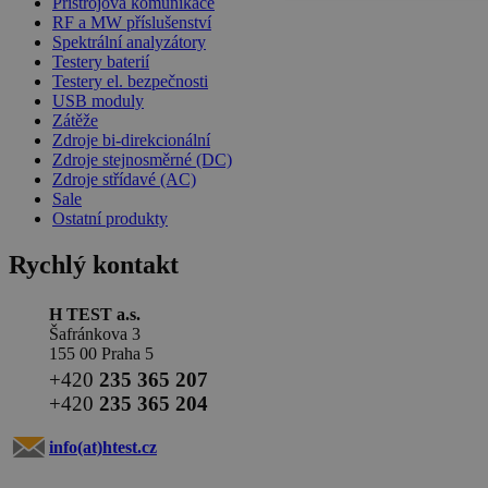
Přístrojová komunikace
RF a MW příslušenství
Spektrální analyzátory
Testery baterií
Testery el. bezpečnosti
USB moduly
Zátěže
Zdroje bi-direkcionální
Zdroje stejnosměrné (DC)
Zdroje střídavé (AC)
Sale
Ostatní produkty
Rychlý kontakt
H TEST a.s.
Šafránkova 3
155 00 Praha 5
+420
235 365 207
+420
235 365 204
info(at)
htest.cz