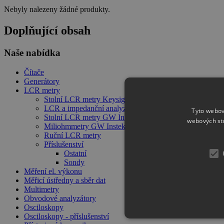
Nebyly nalezeny žádné produkty.
Doplňující obsah
Naše nabídka
Čítače
Generátory
LCR metry
Stolní LCR metry Keysight
LCR a impedanční analyzátory Keysight
Tyto webov
Stolní LCR metry GW Instek
webových st
Miliohmmetry GW Instek
Ruční LCR metry
Příslušenství
Ostatní
Sondy
Měření el. výkonu
Měřicí ústředny a sběr dat
Multimetry
Obvodové analyzátory
Osciloskopy
Osciloskopy - příslušenství