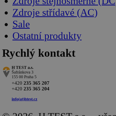
Zdroje stejnosměrné (DC
Zdroje střídavé (AC)
Sale
Ostatní produkty
Rychlý kontakt
H TEST a.s.
Šafránkova 3
155 00 Praha 5
+420
235 365 207
+420
235 365 204
info(at)
htest.cz