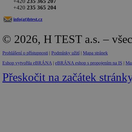
+420
235 365 207
+420
235 365 204
info(at)
htest.cz
© 2026, H TEST a.s. – vše
Prohlášení o přístupnosti
|
Podmínky užití
|
Mapa stránek
Eshop vytvořila eBRÁNA
|
eBRÁNA eshop s propojením na IS
|
Mar
Přeskočit na začátek stránk