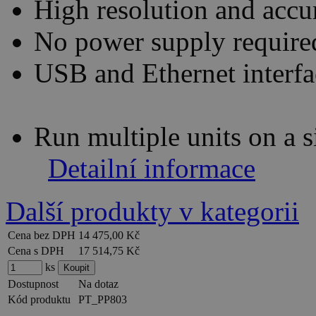
High resolution and accu
No power supply require
USB and Ethernet interfa
Run multiple units on a 
Detailní informace
Další produkty v kategorii
Cena bez DPH
14 475,00 Kč
Cena s DPH
17 514,75 Kč
ks
Dostupnost
Na dotaz
Kód produktu
PT_PP803