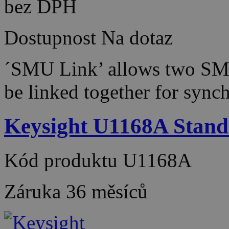
bez DPH
Dostupnost
Na dotaz
´SMU Link’ allows two S
be linked together for sync
Keysight U1168A Standa
Kód produktu
U1168A
Záruka
36 měsíců