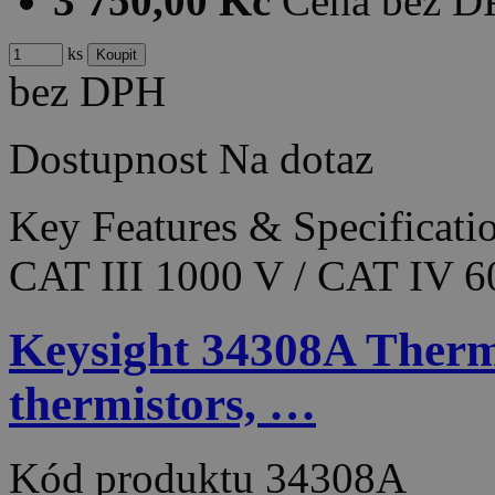
3 750,00 Kč
Cena bez 
ks
bez DPH
Dostupnost
Na dotaz
Key Features & Specificati
CAT III 1000 V / CAT IV 6
Keysight 34308A Therm
thermistors, …
Kód produktu
34308A