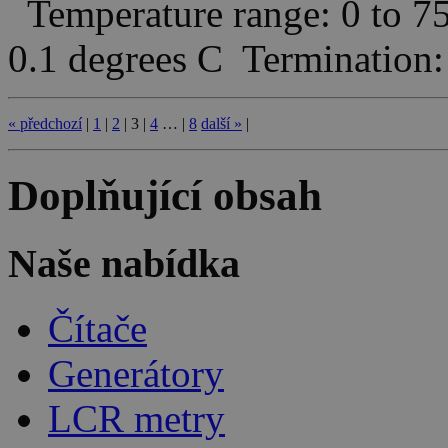
Temperature range: 0 to 75
0.1 degrees C Termination
«
předchozí
|
1
|
2
|
3
|
4
…
|
8
další
»
|
Doplňující obsah
Naše nabídka
Čítače
Generátory
LCR metry