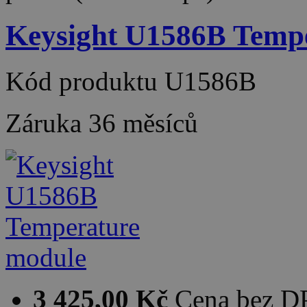
Keysight U1586B Temp
Kód produktu
U1586B
Záruka
36 měsíců
3 425,00 Kč
Cena bez 