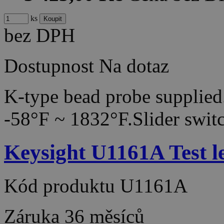
ks
bez DPH
Dostupnost
Na dotaz
K-type bead probe supplie
-58°F ~ 1832°F.Slider swi
Keysight U1161A Test le
Kód produktu
U1161A
Záruka
36 měsíců