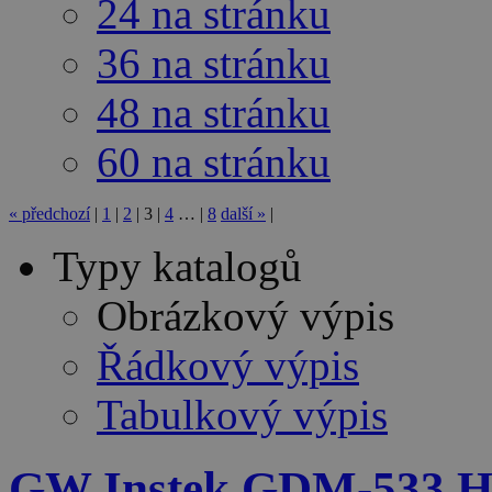
24 na stránku
36 na stránku
48 na stránku
60 na stránku
«
předchozí
|
1
|
2
|
3
|
4
…
|
8
další
»
|
Typy katalogů
Obrázkový výpis
Řádkový výpis
Tabulkový výpis
GW Instek GDM-533 Ha