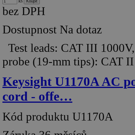
ks
bez DPH
Dostupnost
Na dotaz
Test leads: CAT III 1000V
probe (19-mm tips): CAT I
Keysight U1170A AC po
cord - offe…
Kód produktu
U1170A
Záruka
36 měsíců