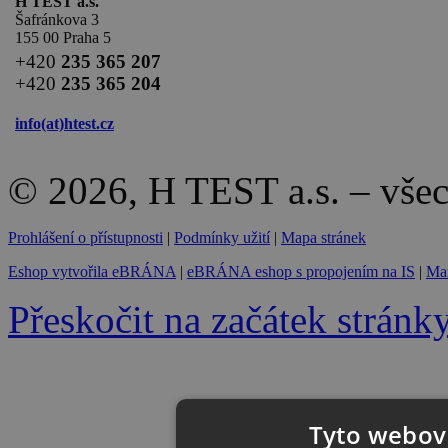
H TEST a.s.
Šafránkova 3
155 00 Praha 5
+420
235 365 207
+420
235 365 204
info(at)
htest.cz
© 2026, H TEST a.s. – vše
Prohlášení o přístupnosti
|
Podmínky užití
|
Mapa stránek
Eshop vytvořila eBRÁNA
|
eBRÁNA eshop s propojením na IS
|
Mar
Přeskočit na začátek stránk
Tyto webové