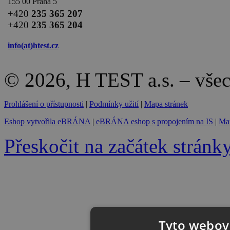
155 00 Praha 5
+420
235 365 207
+420
235 365 204
info(at)
htest.cz
© 2026, H TEST a.s. – vše
Prohlášení o přístupnosti
|
Podmínky užití
|
Mapa stránek
Eshop vytvořila eBRÁNA
|
eBRÁNA eshop s propojením na IS
|
Mar
Přeskočit na začátek stránk
Tyto webové