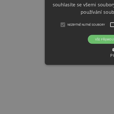
souhlasíte se všemi soubor
používání sou
NEZBYTNĚ NUTNÉ SOUBORY
VŠE PŘIJMOU
P