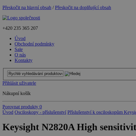
Přeskočit na hlavní obsah
/
Přeskočit na doplňující obsah
+420
235 365 207
Úvod
Obchodní podmínky
Sale
O nás
Kontakty
Přihlásit uživatele
Nákupní košík
Porovnat produkty
0
Úvod
Osciloskopy - příslušenství
Příslušenství k osciloskopům Keysi
Keysight N2820A High sensitivit