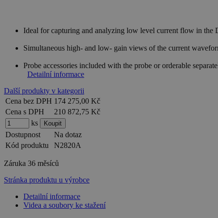
Ideal for capturing and analyzing low level current flow in the
Simultaneous high- and low- gain views of the current wavef
Probe accessories included with the probe or orderable separat
Detailní informace
Další produkty v kategorii
Cena bez DPH
174 275,00 Kč
Cena s DPH
210 872,75 Kč
ks
Dostupnost
Na dotaz
Kód produktu
N2820A
Záruka
36 měsíců
Stránka produktu u výrobce
Detailní informace
Videa a soubory ke stažení