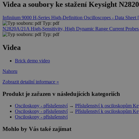
Videa a soubory ke stažení Keysight N2820
Infiniium 9000 H-Series High-Definition Oscilloscopes - Data Shee
Typ: pdf
N2820A/21A High-Sensitivity, High Dynamic Range Current Probes
Typ: pdf
Videa
Brick demo video
Nahoru
Zobrazit detailní informace »
Produkt je zařazen v následujících kategoriích
Osciloskopy - příslušenství
→
Příslušenství k osciloskopům Ke
Osciloskopy - příslušenství
→
Příslušenství k osciloskopům Ke
Osciloskopy - příslušenství
Mohlo by Vás také zajímat