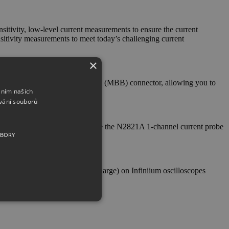
itivity, low-level current measurements to ensure the current
sitivity measurements to meet today’s challenging current
×
rface uses a make-before-break (MBB) connector, allowing you to
áním našich
vání souborů
ynamic range measurement, while the N2821A 1-channel current probe
UBORY
under-the-curve measurement (Charge) on Infiniium oscilloscopes