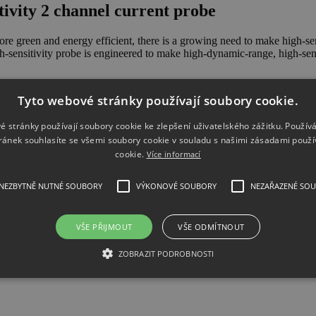
tivity 2 channel current probe
 green and energy efficient, there is a growing need to make high-sens
h-sensitivity probe is engineered to make high-dynamic-range, high-sen
Tyto webové stránky používají soubory cookie.
ements from 50 uA to 5 A on Keysight oscilloscopes. The N2820A inte
é stránky používají soubory cookie ke zlepšení uživatelského zážitku. Použív
r or unsolder the leads.
ránek souhlasíte se všemi soubory cookie v souladu s našimi zásadami použí
cookie.
Více informací
annels to provide simultaneous low- and high-gain views for wider d
NEZBYTNĚ NUTNÉ SOUBORY
VÝKONOVÉ SOUBORY
NEZAŘAZENÉ SO
VŠE PŘIJMOUT
VŠE ODMÍTNOUT
s for the ultimate high-definition measurement solution. Use an area-
ver time in Coulombs.
ZOBRAZIT PODROBNOSTI