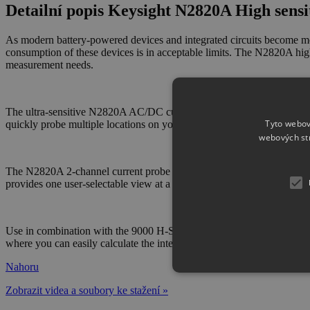
Detailní popis Keysight N2820A High sensi
As modern battery-powered devices and integrated circuits become more
consumption of these devices is in acceptable limits. The N2820A hig
measurement needs.
The ultra-sensitive N2820A AC/DC current probe can support measur
Tyto webov
quickly probe multiple locations on your DUT without having to solde
webových st
The N2820A 2-channel current probe connects to two oscilloscope ch
provides one user-selectable view at a time.
Use in combination with the 9000 H-Series HD Infiniium oscilloscope
where you can easily calculate the integrated current consumptions o
Nahoru
Zobrazit videa a soubory ke stažení »