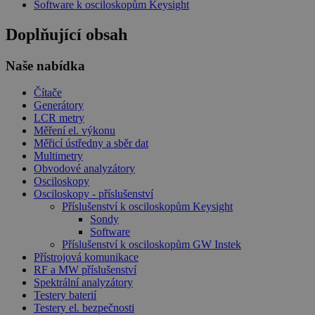
Software k osciloskopům Keysight
Doplňující obsah
Naše nabídka
Čítače
Generátory
LCR metry
Měření el. výkonu
Měřicí ústředny a sběr dat
Multimetry
Obvodové analyzátory
Osciloskopy
Osciloskopy - příslušenství
Příslušenství k osciloskopům Keysight
Sondy
Software
Příslušenství k osciloskopům GW Instek
Přístrojová komunikace
RF a MW příslušenství
Spektrální analyzátory
Testery baterií
Testery el. bezpečnosti