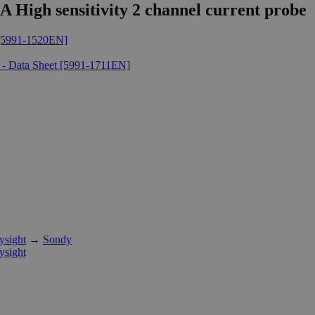
A High sensitivity 2 channel current probe
t [5991-1520EN]
 - Data Sheet [5991-1711EN]
ysight
→
Sondy
ysight