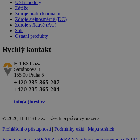
USB moduly
Zátěže
Zdroje bi-direkcionální
Zdroje stejnosměrné (DC)
Zdroje střídavé (AC)
Sale
Ostatní produkty
Rychlý kontakt
H TEST a.s.
Šafránkova 3
155 00 Praha 5
+420
235 365 207
+420
235 365 204
info(at)
htest.cz
© 2026, H TEST a.s. – všechna práva vyhrazena
Prohlášení o přístupnosti
|
Podmínky užití
|
Mapa stránek
Eshop vytvořila eBRÁNA
|
eBRÁNA eshop s propojením na IS
|
Mar