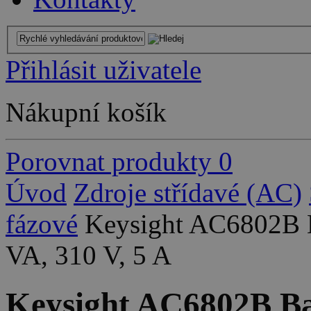
Přihlásit uživatele
Nákupní košík
Porovnat produkty
0
Úvod
Zdroje střídavé (AC)
fázové
Keysight AC6802B 
VA, 310 V, 5 A
Keysight AC6802B Ba