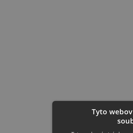
Tyto webové
soub