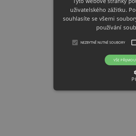
Tyto webové stránky pou
uživatelského zážitku. 
souhlasíte se všemi soubor
používání sou
NEZBYTNĚ NUTNÉ SOUBORY
VŠE PŘIJMOU
P