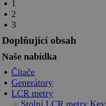
1
2
3
Doplňující obsah
Naše nabídka
Čítače
Generátory
LCR metry
Stolní LCR metry Key