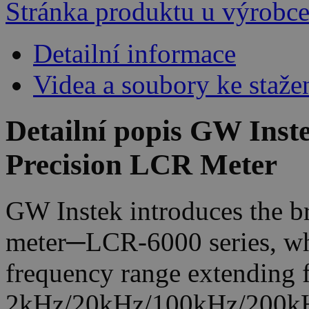
Stránka produktu u výrobc
Detailní informace
Videa a soubory ke staže
Detailní popis GW Ins
Precision LCR Meter
GW Instek introduces the 
meter─LCR-6000 series, whi
frequency range extending 
2kHz/20kHz/100kHz/200kH