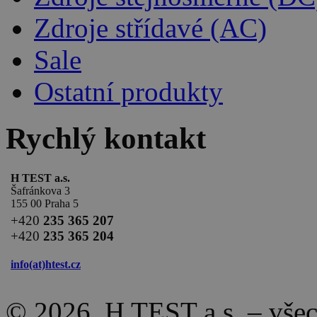
Zdroje střídavé (AC)
Sale
Ostatní produkty
Rychlý kontakt
H TEST a.s.
Šafránkova 3
155 00 Praha 5
+420
235 365 207
+420
235 365 204
info(at)
htest.cz
© 2026, H TEST a.s. – vše