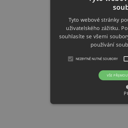
soub
Tyto webové stránky pou
uživatelského zážitku. 
souhlasíte se všemi soubor
používání sou
NEZBYTNĚ NUTNÉ SOUBORY
VŠE PŘIJMOU
P