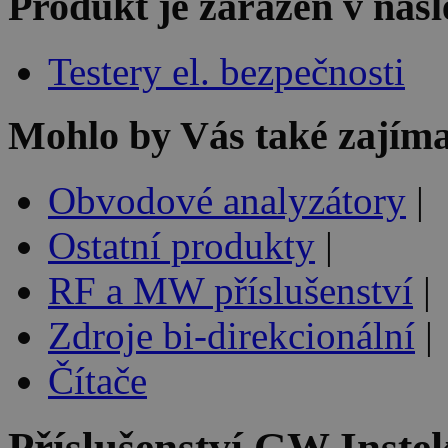
Produkt je zařazen v násl
Testery el. bezpečnosti
Mohlo by Vás také zajíma
Obvodové analyzátory
|
Ostatní produkty
|
RF a MW příslušenství
|
Zdroje bi-direkcionální
|
Čítače
Příslušenství
GW Inste