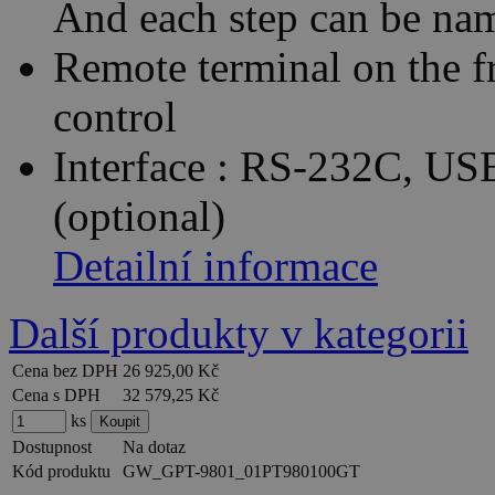
And each step can be nam
Remote terminal on the fr
control
Interface : RS-232C, US
(optional)
Detailní informace
Další produkty v kategorii
Cena bez DPH
26 925,00 Kč
Cena s DPH
32 579,25 Kč
ks
Dostupnost
Na dotaz
Kód produktu
GW_GPT-9801_01PT980100GT