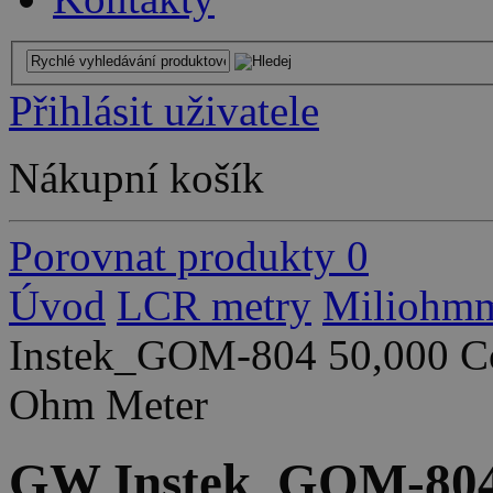
Přihlásit uživatele
Nákupní košík
Porovnat produkty
0
Úvod
LCR metry
Miliohmm
Instek_GOM-804 50,000 Co
Ohm Meter
GW Instek_GOM-804 