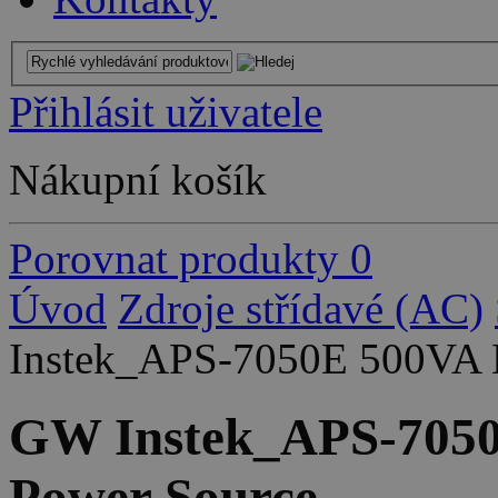
Přihlásit uživatele
Nákupní košík
Porovnat produkty
0
Úvod
Zdroje střídavé (AC)
Instek_APS-7050E 500VA L
GW Instek_APS-7050
Power Source