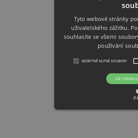
soub
Tyto webové stránky pou
uživatelského zážitku. 
souhlasíte se všemi soubor
používání sou
NEZBYTNĚ NUTNÉ SOUBORY
VŠE PŘIJMOU
P