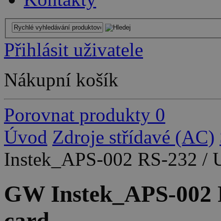
Přihlásit uživatele
Nákupní košík
Porovnat produkty
0
Úvod
Zdroje střídavé (AC)
Instek_APS-002 RS-232 / U
GW Instek_APS-002 R
card