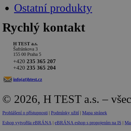
Ostatní produkty
Rychlý kontakt
H TEST a.s.
Šafránkova 3
155 00 Praha 5
+420
235 365 207
+420
235 365 204
info(at)
htest.cz
© 2026, H TEST a.s. – vše
Prohlášení o přístupnosti
|
Podmínky užití
|
Mapa stránek
Eshop vytvořila eBRÁNA
|
eBRÁNA eshop s propojením na IS
|
Mar