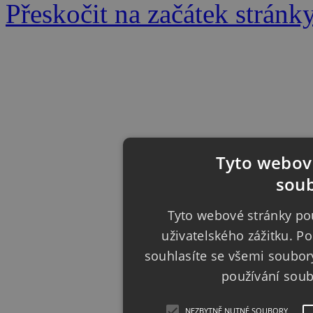
Přeskočit na začátek stránk
Tyto webové
soub
Tyto webové stránky pou
uživatelského zážitku. 
souhlasíte se všemi soubor
používání sou
NEZBYTNĚ NUTNÉ SOUBORY