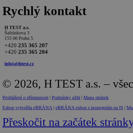
Rychlý kontakt
H TEST a.s.
Šafránkova 3
155 00 Praha 5
+420
235 365 207
+420
235 365 204
info(at)
htest.cz
© 2026, H TEST a.s. – vše
Prohlášení o přístupnosti
|
Podmínky užití
|
Mapa stránek
Eshop vytvořila eBRÁNA
|
eBRÁNA eshop s propojením na IS
|
Mar
Přeskočit na začátek stránk